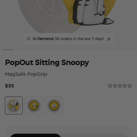
🛒
In Demand,
50 orders in the last 7 days!
PopOut Sitting Snoopy
MagSafe PopGrip
$35
Calificación 
0.0 star rating
Sitting Snoopy
Snoopy Skip
My Anxieties Have Anxieties