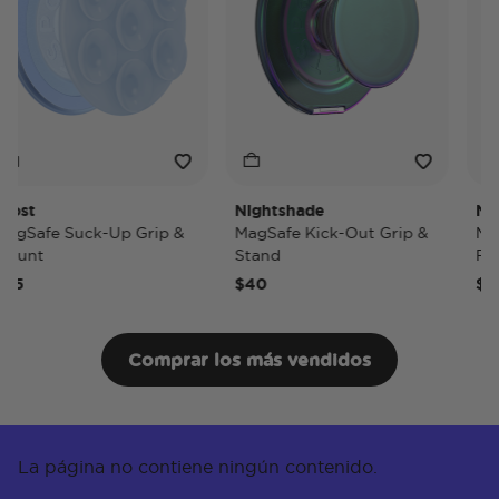
st
Nightshade
Nigh
Safe Suck-Up Grip &
MagSafe Kick-Out Grip &
MagSa
unt
Stand
PopWa
5
$40
$50
Comprar los más vendidos
La página no contiene ningún contenido.