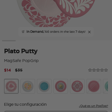
🛒
In Demand,
146 orders in the last 7 days!
Plato Putty
MagSafe PopGrip
Price reduced from
to
$14
$35
Calificación 
0.0 star rating
Plato Putty
Desert Garden
Acetate Turquoise
Lone Star
PopOut Glazed Putty
Aluminum Mo
Alum
Elige tu configuración
¿Qué es un PopTop?