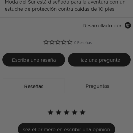
Moda del Sur está diseñada para la aventura con un
estuche de protección contra caídas de 10 pies
Desarrollado por
0.0 star rating
0 Reseñas
Escribe una reseña
Haz una pregunta
Preguntas
Reseñas
sea el primero en escribir una opinión