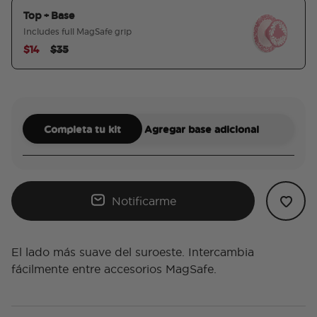
Top + Base
Includes full MagSafe grip
Price reduced from
to
$14
$35
seleccionado
Completa tu kit
Agregar base adicional
Notificarme
El lado más suave del suroeste. Intercambia
fácilmente entre accesorios MagSafe.