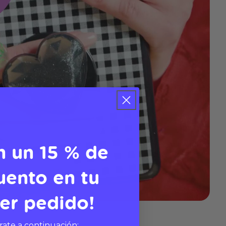
n un 15 % de
uento en tu
er pedido!
rate a continuación: