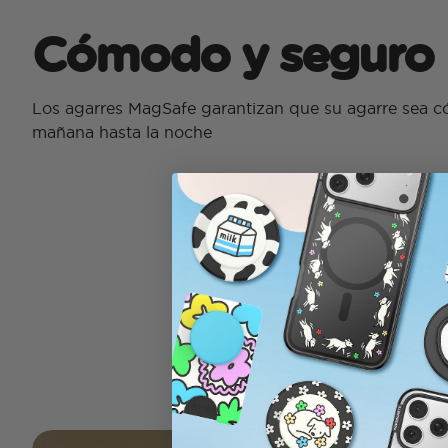
Cómodo y seguro
Los agarres MagSafe garantizan que su agarre sea 
mañana hasta la noche