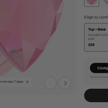
Crystal Heart
Iri
Elige tu con
Top + Base
Includes full
grip
$35
Compl
n the last 7 days!