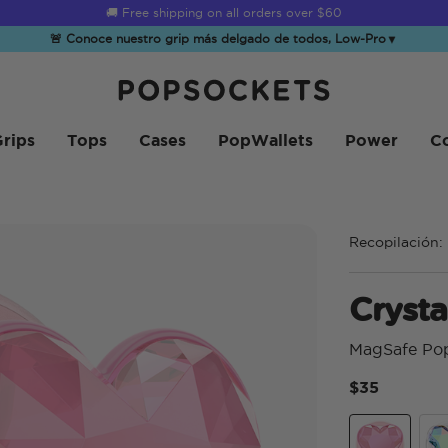
☀️
Summer Sendoff Sale
is on 🚨 Up to 60% off
🚨 Conoce nuestro grip más delgado de todos, Low-Pro
▼
PopSockets Inicio
rips
Tops
Cases
PopWallets
Power
Co
Recopilación:
Crysta
MagSafe Po
$35