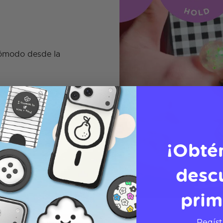
cómodo desde la
¡Obté
desc
prim
Regíst