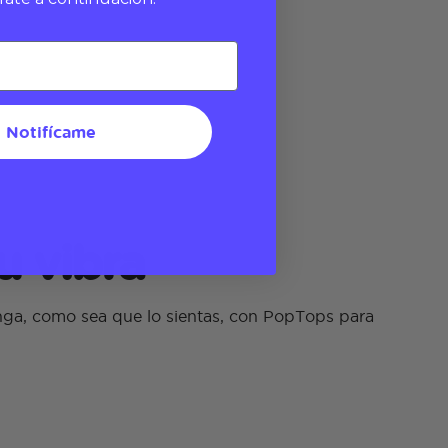
Notifícame
u vibra
nga, como sea que lo sientas, con PopTops para