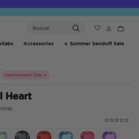
Search
Wishlist
llabs
Accessories
☀️ Summer Sendoff Sale
Heartbreakers' Club
l Heart
pGrip
Calificación de
0.0 star rating