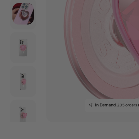
🛒
In Demand,
205 orders i