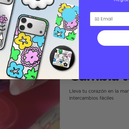
Cambia t
Lleva tu corazón en la ma
intercambios fáciles