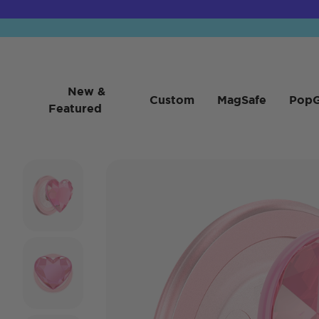
New &
Custom
MagSafe
PopG
Featured