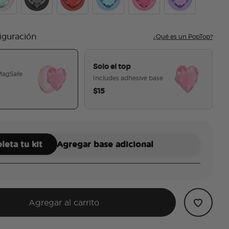
descent Dichroic Heart
Crystal Heart Black Glitter
Crystal Heart Rosso
Crystal Heart Frost
Crystal Heart Neon Pink
Crystal Heart La
figuración
¿Qué es un PopTop?
Solo el top
 MagSafe
Includes adhesive base
$15
seleccionado
eta tu kit
Agregar base adicional
Agregar al carrito