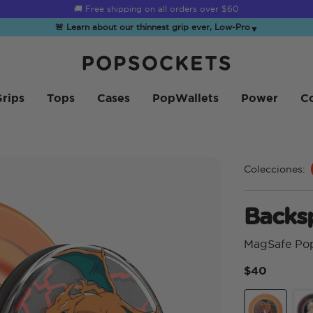
☀️
Summer Sendoff Sale
is on 🚨 Up to 60% off
🚨 Learn about our thinnest grip ever, Low-Pro
▼
PopSockets Inicio
rips
Tops
Cases
PopWallets
Power
Co
Colecciones:
Backsp
MagSafe Po
$40