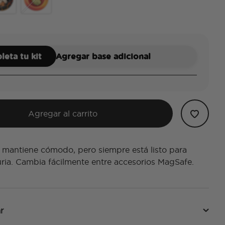
izard in Flight
mel Stoic Growlithe
Tidepool Squishy Sleepy Flareon
eta tu kit
Agregar base adicional
Agregar al carrito
 mantiene cómodo, pero siempre está listo para
uria. Cambia fácilmente entre accesorios MagSafe.
r