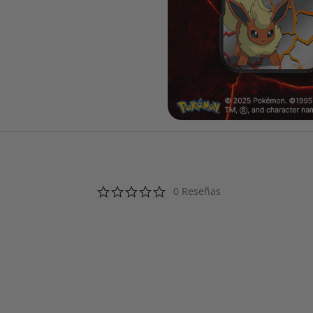
0.0 star rating
0 Reseñas