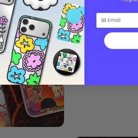
Descúbre
Estuches y agarres MagSa
mézclalos y combínalos co