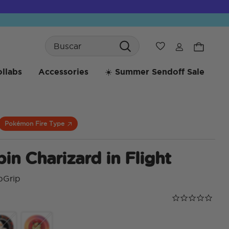
Search
Wishlist
llabs
Accessories
☀️ Summer Sendoff Sale
Pokémon Fire Type
in Charizard in Flight
pGrip
Calificación de
0.0 star rating