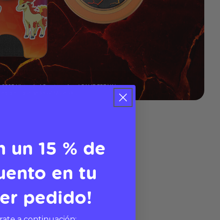
n un 15 % de
uento en tu
er pedido!
rate a continuación: