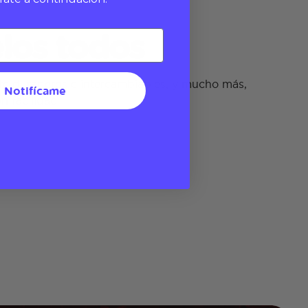
los todos
fe duraderos e intercambiables, y mucho más,
Notifícame
n facilidad