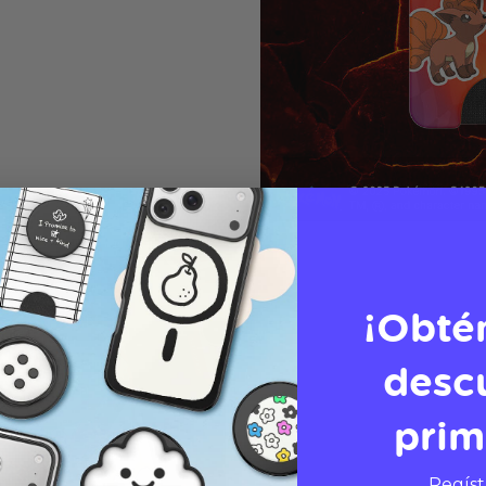
¡Obté
desc
prim
Regíst