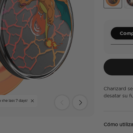
Spinner Char
Ena
Compl
Charizard se
desatar su f
 the last 7 days!
Cómo utiliza