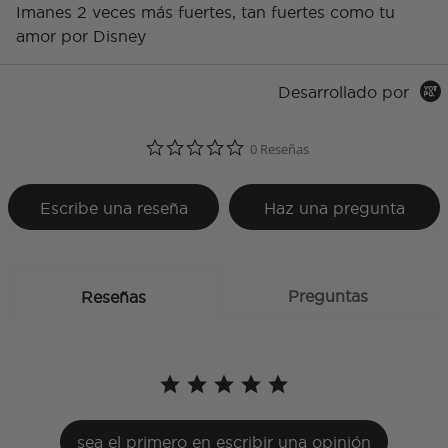
Imanes 2 veces más fuertes, tan fuertes como tu
amor por Disney
Desarrollado por
0.0 star rating
0 Reseñas
Escribe una reseña
Haz una pregunta
Preguntas
Reseñas
sea el primero en escribir una opinión