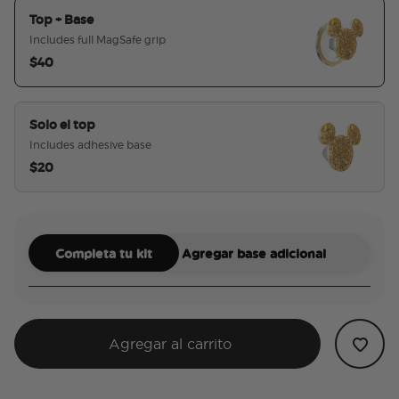
Top + Base
Includes full MagSafe grip
$40
seleccionado
Solo el top
Includes adhesive base
$20
Completa tu kit
Agregar base adicional
Agregar al carrito