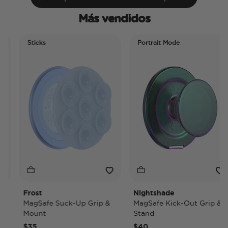
Más vendidos
Sticks
Portrait Mode
Frost
Nightshade
MagSafe Suck-Up Grip &
MagSafe Kick-Out Grip &
Mount
Stand
$35
$40