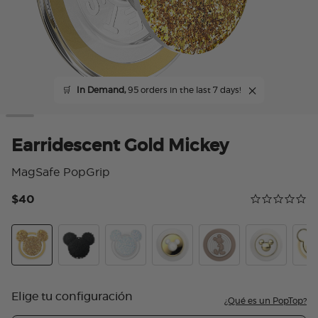
🛒
In Demand,
95 orders in the last 7 days!
Earridescent Gold Mickey
MagSafe PopGrip
$40
Calificación 
0.0 star rating
Earridescent Gold Mickey
Plush Mickey Black
Earridescent Mickey White
Enamel Pearl Mickey
PopOut Latte Mickey
Enamel Mick
Enam
Elige tu configuración
¿Qué es un PopTop?