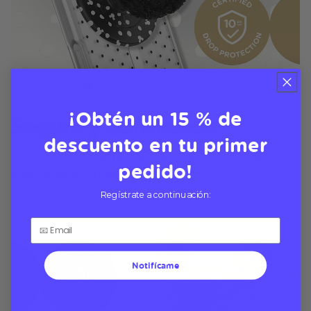
¡Obtén un 15 % de
Seguro y Sofisticado
descuento en tu primer
Lujosas cases con protección contra caídas de 3 m
pedido!
mantienen tu phone seguro
Regístrate a continuación:
Notifícame