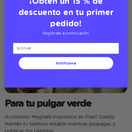
¡Obtén un 15 % de
descuento en tu primer
pedido!
Regístrate a continuación:
Notifícame
Para tu pulgar verde
Accesorios MagSafe inspirados en Plant Daddy.
Mantén tu teléfono estable mientras propagas y
publicas tus plantitas.