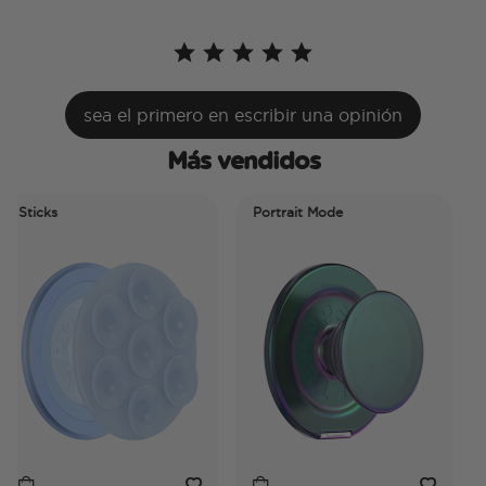
sea el primero en escribir una opinión
Más vendidos
ticks
Portrait Mode
Por