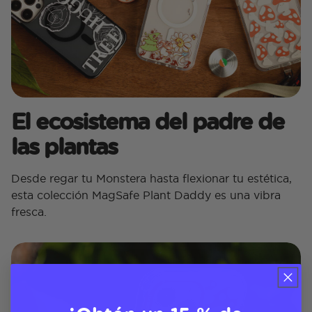
El ecosistema del padre de
las plantas
Desde regar tu Monstera hasta flexionar tu estética,
esta colección MagSafe Plant Daddy es una vibra
fresca.