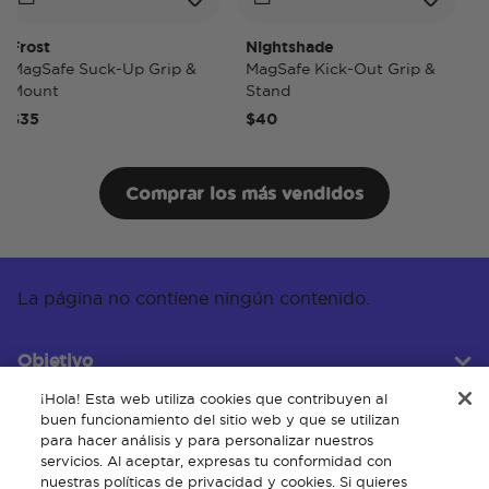
rost
Nightshade
Nig
agSafe Suck-Up Grip &
MagSafe Kick-Out Grip &
Mag
ount
Stand
Pop
35
$40
$50
Comprar los más vendidos
La página no contiene ningún contenido.
Objetivo
¡Hola! Esta web utiliza cookies que contribuyen al
buen funcionamiento del sitio web y que se utilizan
para hacer análisis y para personalizar nuestros
Servicio al cliente
servicios. Al aceptar, expresas tu conformidad con
nuestras políticas de privacidad y cookies. Si quieres