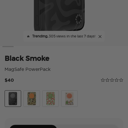
🔥
Trending,
305 views in the last 7 days!
Black Smoke
MagSafe PowerPack
$40
Calificación 
0.0 star rating
Black Smoke
Bruce
Red Shrooms Green
Woodland