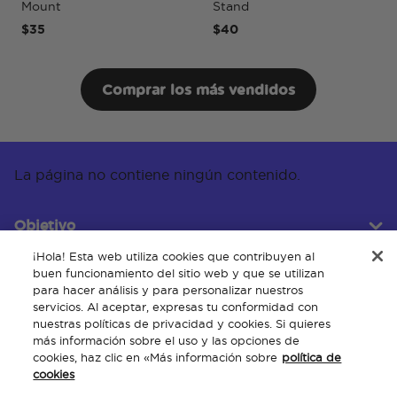
Mount
Stand
Po
$35
$40
$5
Comprar los más vendidos
La página no contiene ningún contenido.
Objetivo
¡Hola! Esta web utiliza cookies que contribuyen al
buen funcionamiento del sitio web y que se utilizan
para hacer análisis y para personalizar nuestros
Servicio al cliente
servicios. Al aceptar, expresas tu conformidad con
nuestras políticas de privacidad y cookies. Si quieres
más información sobre el uso y las opciones de
cookies, haz clic en «Más información sobre
política de
Acerca de
cookies