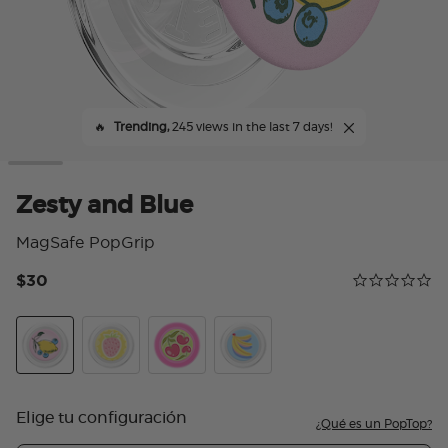
🔥
Trending,
245 views in the last 7 days!
Zesty and Blue
MagSafe PopGrip
$30
Calificación 
0.0 star rating
Zesty and Blue
Strawberry Lemonade
Cherry On Top
Peel Good
Elige tu configuración
¿Qué es un PopTop?