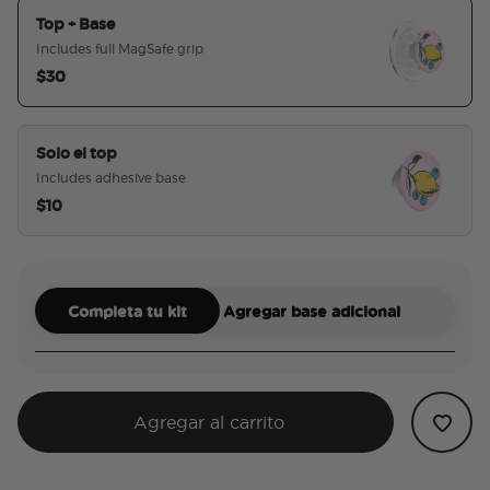
Top + Base
Includes full MagSafe grip
$30
seleccionado
Solo el top
Includes adhesive base
$10
Completa tu kit
Agregar base adicional
Agregar al carrito