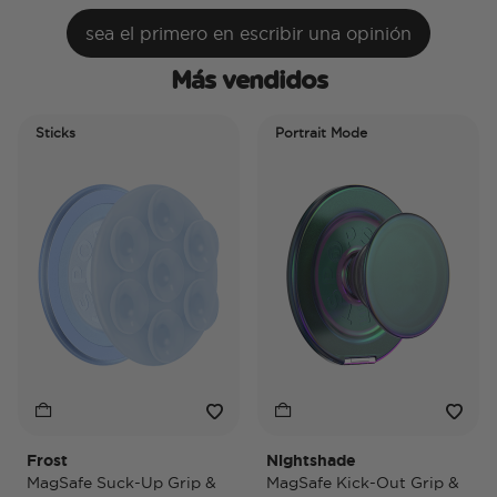
sea el primero en escribir una opinión
Más vendidos
Sticks
Portrait Mode
Po
Frost
Nightshade
Ni
MagSafe Suck-Up Grip &
MagSafe Kick-Out Grip &
Ma