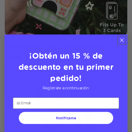
Mercado de agricultores
¡Obtén un 15 % de
listo
descuento en tu primer
If you have your phone, you have your wallet. Snaps
pedido!
on with MagSafe tech and looks fresh
Regístrate a continuación:
Notifícame