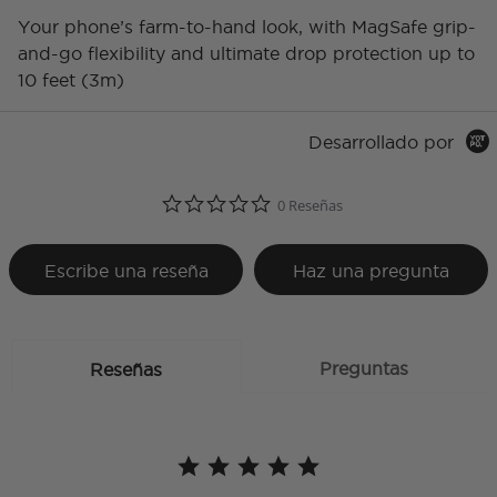
Your phone’s farm-to-hand look, with MagSafe grip-
and-go flexibility and ultimate drop protection up to
10 feet (3m)
Desarrollado por
0.0 star rating
0 Reseñas
Escribe una reseña
Haz una pregunta
Preguntas
Reseñas