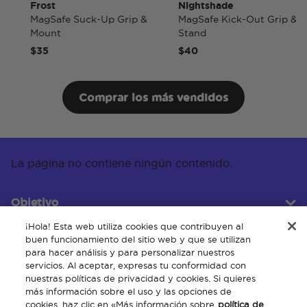
Frost
Nightshade
MagSafe Suck-Up Grip &
MagSafe Kick-Out Grip &
Mount
Stand
$35
$40
Comprar los más vendidos
La página no contiene ningún contenido.
Objetivo
¡Hola! Esta web utiliza cookies que contribuyen al
buen funcionamiento del sitio web y que se utilizan
para hacer análisis y para personalizar nuestros
Servicio al cliente
servicios. Al aceptar, expresas tu conformidad con
nuestras políticas de privacidad y cookies. Si quieres
más información sobre el uso y las opciones de
cookies, haz clic en «Más información sobre
política de