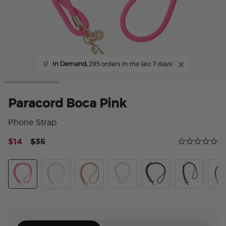
🛒
In Demand,
295 orders in the last 7 days!
Paracord Boca Pink
Phone Strap
Price reduced from
to
$14
$35
Calificación 
0.0 star rating
Paracord Boca Pink
Silver
Cognac
Gold Links
Paracord Black
Prep
Sta