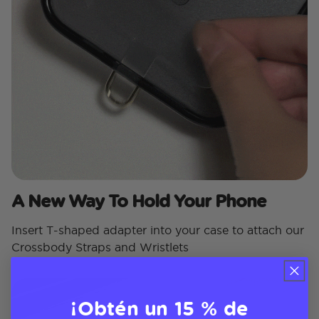
A New Way To Hold Your Phone
Insert T-shaped adapter into your case to attach our
Crossbody Straps and Wristlets
¡Obtén un 15 % de