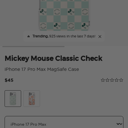
🔥
Trending,
925 views in the last 7 days!
Mickey Mouse Classic Check
iPhone 17 Pro Max MagSafe Case
$45
Calificación 
0.0 star rating
Mickey Classic Check
Minnie Checkered Flower