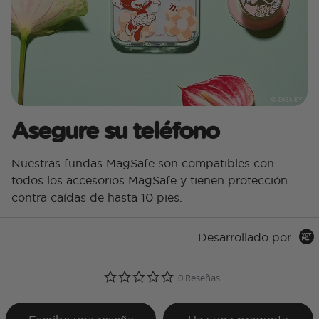
Asegure su teléfono
Nuestras fundas MagSafe son compatibles con
todos los accesorios MagSafe y tienen protección
contra caídas de hasta 10 pies.
Desarrollado por
0.0 star rating
0 Reseñas