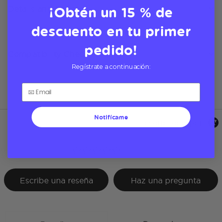
¡Obtén un 15 % de
Details and Specs
descuento en tu primer
pedido!
Compatibility Check
Regístrate a continuación:
Notifícame
Desarrollado por
0.0 star rating
0 Reseñas
Escribe una reseña
Haz una pregunta