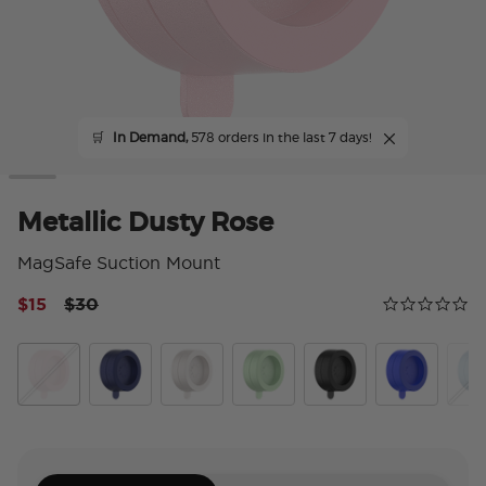
🛒
In Demand,
578 orders in the last 7 days!
Metallic Dusty Rose
MagSafe Suction Mount
Price reduced from
to
$15
$30
Calificación 
0.0 star rating
Metallic Dusty Rose
French Navy
Horchata
Metallic Eucalyptus
Metallic Black
Cobalt
Meta