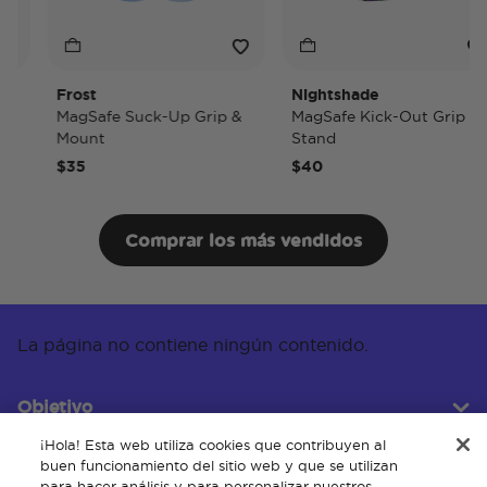
Frost
Nightshade
MagSafe Suck-Up Grip &
MagSafe Kick-Out Grip &
Mount
Stand
$35
$40
Comprar los más vendidos
La página no contiene ningún contenido.
Objetivo
¡Hola! Esta web utiliza cookies que contribuyen al
buen funcionamiento del sitio web y que se utilizan
para hacer análisis y para personalizar nuestros