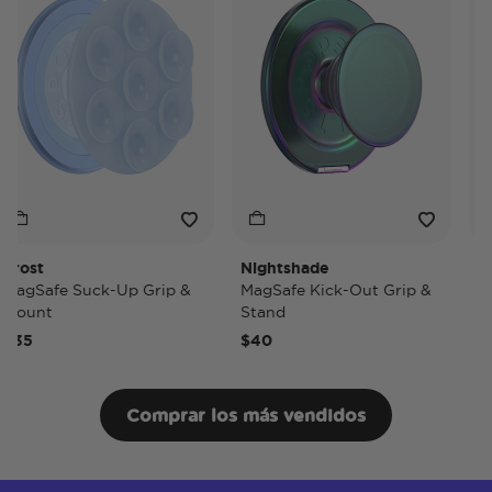
rost
Nightshade
Nig
agSafe Suck-Up Grip &
MagSafe Kick-Out Grip &
Mag
ount
Stand
Pop
35
$40
$50
Comprar los más vendidos