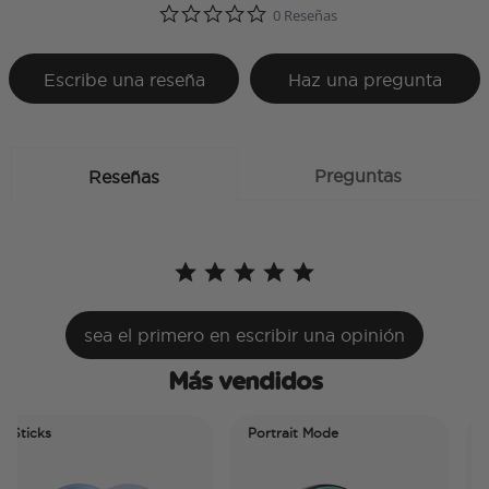
0.0 star rating
0 Reseñas
Escribe una reseña
Haz una pregunta
Preguntas
Reseñas
sea el primero en escribir una opinión
Más vendidos
Sticks
Portrait Mode
Por