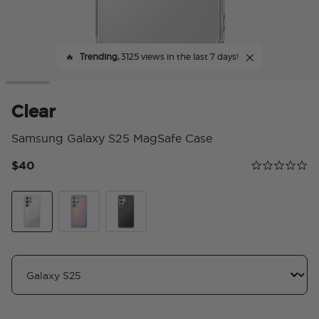
🔥
Trending,
3125 views in the last 7 days!
Clear
Samsung Galaxy S25 MagSafe Case
$40
Calificación 
0.0 star rating
Clear
Aura
Black Transluscent