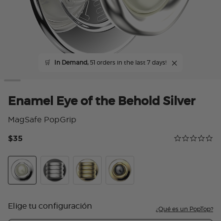
🛒
In Demand,
51 orders in the last 7 days!
Enamel Eye of the Behold Silver
MagSafe PopGrip
$35
Calificación 
0.0 star rating
Enamel Eye of the Behold Silver
Enamel Puffy Stack Silver
Enamel Puffy Stack Gold
Enamel Eye of the Behold Go
Elige tu configuración
¿Qué es un PopTop?