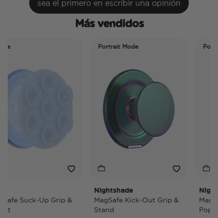
sea el primero en escribir una opinión
Más vendidos
Portrait Mode
Portrait 
Nightshade
Nightsha
e Suck-Up Grip &
MagSafe Kick-Out Grip &
MagSafe 
Stand
PopWalle