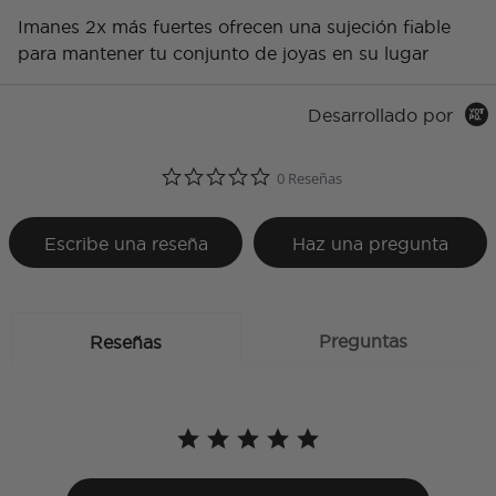
Imanes 2x más fuertes ofrecen una sujeción fiable
para mantener tu conjunto de joyas en su lugar
Desarrollado por
0.0 star rating
0 Reseñas
Escribe una reseña
Haz una pregunta
Preguntas
Reseñas