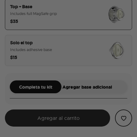
Top + Base
Includes full MagSafe grip
$35
seleccionado
Solo el top
Includes adhesive base
$15
Completa tu kit
Agregar base adicional
Agregar al carrito