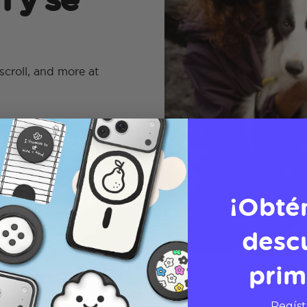
scroll, and more at
¡Obté
desc
prim
Regíst