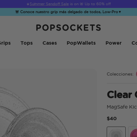
☀️
Summer Sendoff Sale
is on 🚨 Up to 60% off
🚨 Conoce nuestro grip más delgado de todos, Low-Pro
▼
PopSockets Inicio
rips
Tops
Cases
PopWallets
Power
Co
Colecciones:
Clear 
MagSafe Kic
$40