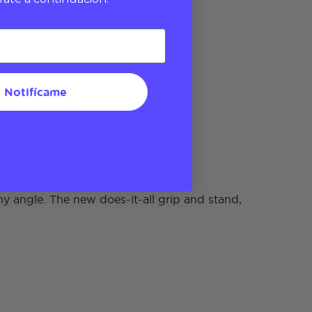
Notifícame
, multiusos
y angle. The new does-it-all grip and stand,