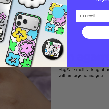
Un agarre
MagSafe multitasking at an
with an ergonomic grip