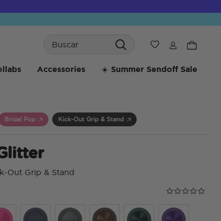
Search
Wishlist
llabs
Accessories
☀️ Summer Sendoff Sale
Bridal Pop
Kick-Out Grip & Stand
Glitter
k-Out Grip & Stand
Calificación de
0.0 star rating