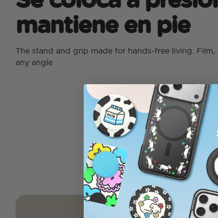
mantiene en pie
The stand and grip made for hands-free living. Film, 
any angle