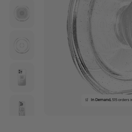
🛒
In Demand,
515 orders i