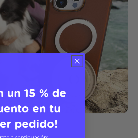
n un 15 % de
uento en tu
er pedido!
rate a continuación: