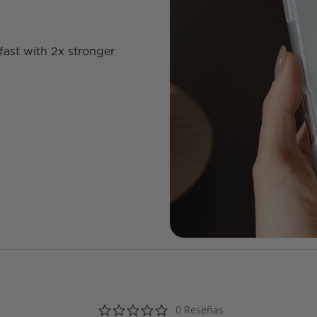
fast with 2x stronger
0.0 star rating
0 Reseñas