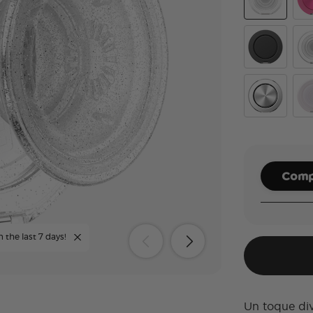
Clear Glitter
Alu
Black
Cle
Aluminum Ra
Whi
Compl
n the last 7 days!
Un toque div