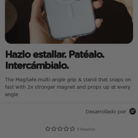
Hazlo estallar. Patéalo.
Intercámbialo.
The MagSafe multi-angle grip & stand that snaps on
fast with 2x stronger magnet and props up at every
angle
Desarrollado por
0.0 star rating
0 Reseñas