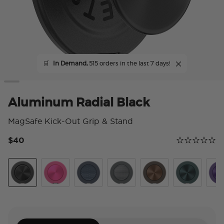
🛒
In Demand,
515 orders in the last 7 days!
Aluminum Radial Black
MagSafe Kick-Out Grip & Stand
$40
Calificación 
0.0 star rating
Aluminum Radial Black
Aluminum Fuchsia
Aluminum Knurl Navy
Aluminum Knurl Gunmetal
Aluminum Cocoa
Aluminum Te
Alu