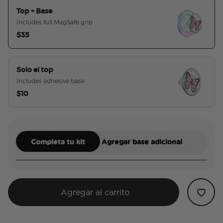
Top + Base
Includes full MagSafe grip
$35
seleccionado
Solo el top
Includes adhesive base
$10
Completa tu kit
Agregar base adicional
Agregar al carrito