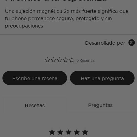
Una sujeción magnética 2x más fuerte significa que
tu phone permanece seguro, protegido y sin
preocupaciones
Desarrollado por
0.0 star rating
0 Reseñas
Escribe una reseña
Haz una pregunta
Preguntas
Reseñas