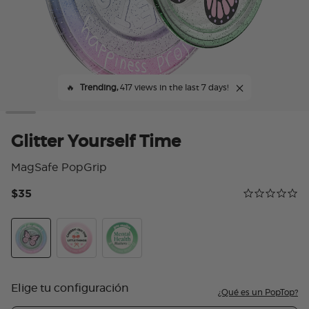
🔥
Trending,
417 views in the last 7 days!
Glitter Yourself Time
MagSafe PopGrip
$35
Calificación 
0.0 star rating
Glitter Yourself Time
Cherry-ish The Little Things
Happiness Project
Elige tu configuración
¿Qué es un PopTop?