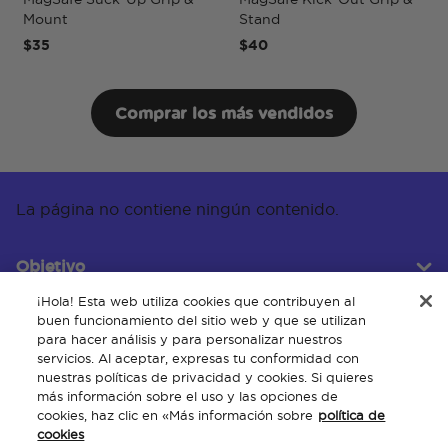
Mount
Stand
P
$35
$40
$
Comprar los más vendidos
La página no contiene ningún contenido.
Objetivo
¡Hola! Esta web utiliza cookies que contribuyen al
buen funcionamiento del sitio web y que se utilizan
para hacer análisis y para personalizar nuestros
Servicio al cliente
servicios. Al aceptar, expresas tu conformidad con
nuestras políticas de privacidad y cookies. Si quieres
más información sobre el uso y las opciones de
cookies, haz clic en «Más información sobre
política de
Acerca de
cookies