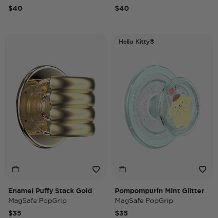
$40
$40
Hello Kitty®
Enamel Puffy Stack Gold
Pompompurin Mint Glitter
MagSafe PopGrip
MagSafe PopGrip
$35
$35