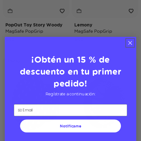
PopOut Toy Story Woody
Lemony
MagSafe PopGrip
MagSafe PopGrip
$40
$40
¡Obtén un 15 % de
Disney
descuento en tu primer
pedido!
Regístrate a continuación:
Notifícame