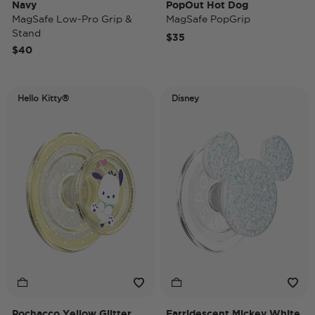
Navy
PopOut Hot Dog
MagSafe Low-Pro Grip &
MagSafe PopGrip
Stand
$35
$40
Hello Kitty®
Disney
Pochacco Yellow Glitter
Earridescent Mickey White