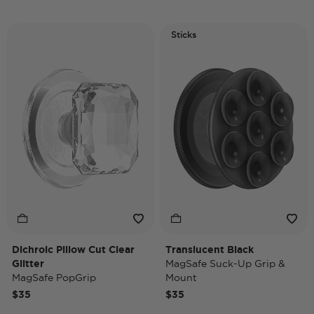
Sticks
Dichroic Pillow Cut Clear
Translucent Black
Glitter
MagSafe Suck-Up Grip &
MagSafe PopGrip
Mount
$35
$35