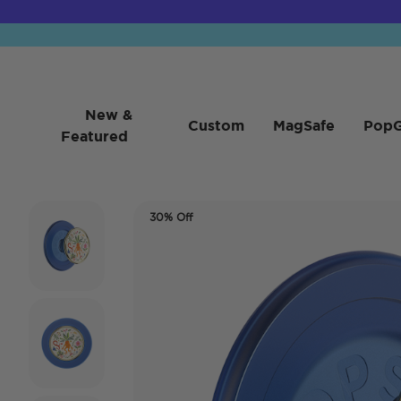
New &
Custom
MagSafe
PopG
Featured
30% Off