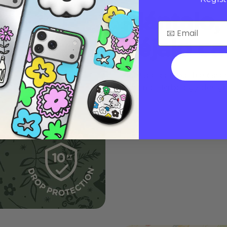
Plántalo,
déjalo ca
MagSafe-compatible cases 
in iconic Herbology desig