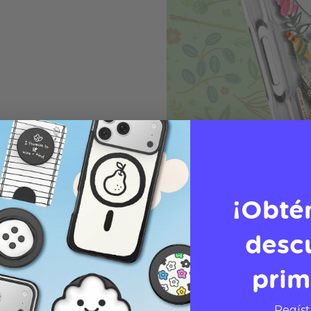
¡Obté
desc
prim
Regíst