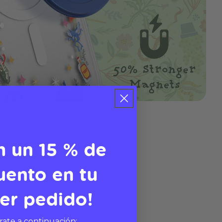
n un 15 % de
uento en tu
er pedido!
rate a continuación: