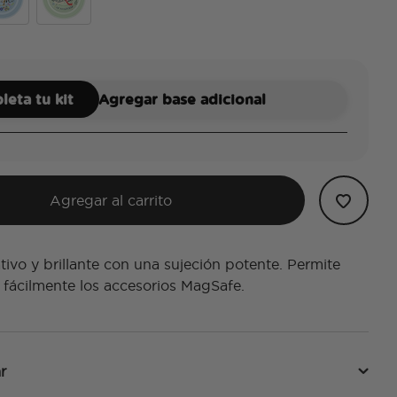
rake In Spring
bology Magic Gloss
Monster Book of Monsters Gloss
eta tu kit
Agregar base adicional
Agregar al carrito
tivo y brillante con una sujeción potente. Permite
 fácilmente los accesorios MagSafe.
r