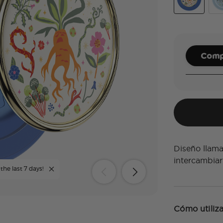
Enamel Mand
Her
Compl
Diseño llama
intercambiar
the last 7 days!
Cómo utiliza