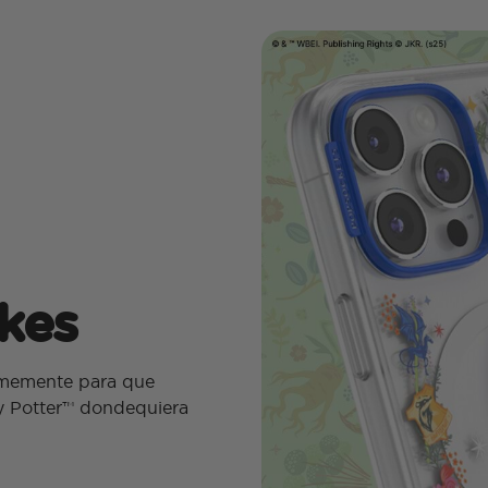
kes
rmemente para que
ry Potter™ dondequiera