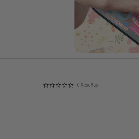
0.0 star rating
0 Reseñas