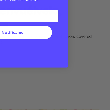
 envuélvelo,
er
Notifícame
with strong hold and drop protection, covered
ns