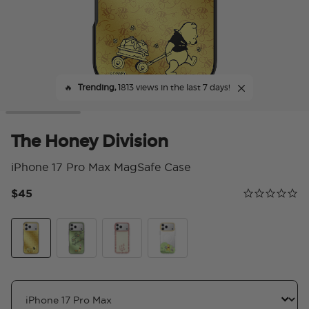
🔥
Trending,
1813 views in the last 7 days!
The Honey Division
iPhone 17 Pro Max MagSafe Case
$45
Calificación 
0.0 star rating
The Honey Division
100 Acre Wood
Good Things Take Time
Winnie's Blossom Day