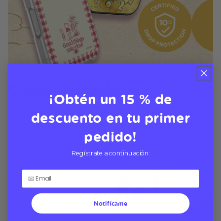
Cases acogedores
¡Obtén un 15 % de
descuento en tu primer
Cases MagSafe con protección contra caídas de 3
metros porque todo aventurero necesita protección
pedido!
Regístrate a continuación:
Notifícame