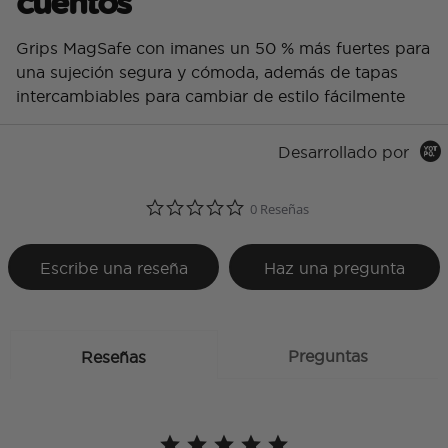
cuentos
Grips MagSafe con imanes un 50 % más fuertes para
una sujeción segura y cómoda, además de tapas
intercambiables para cambiar de estilo fácilmente
Desarrollado por
0.0 star rating
0 Reseñas
Escribe una reseña
Haz una pregunta
Preguntas
Reseñas