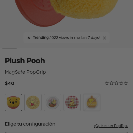
🔥
Trending,
1022 views in the last 7 days!
Plush Pooh
MagSafe PopGrip
$40
Calificación 
0.0 star rating
Plush Pooh
Tidepool Winnie's World
Harvest Friends
Pooh's Honey Time
PopOut Hunny Pot
Elige tu configuración
¿Qué es un PopTop?