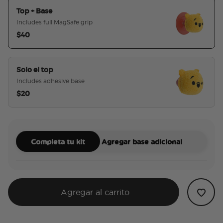
Top + Base
Includes full MagSafe grip
$40
seleccionado
Solo el top
Includes adhesive base
$20
Completa tu kit
Agregar base adicional
Agregar al carrito