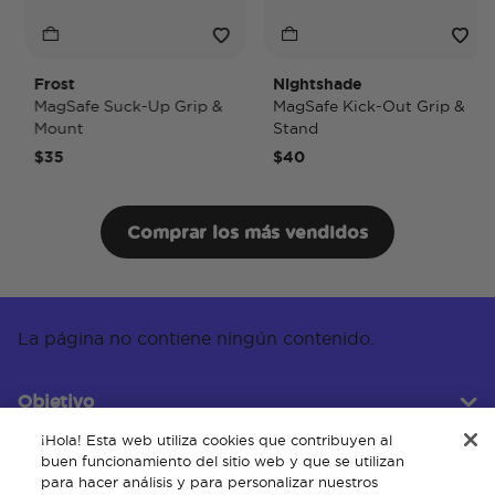
Frost
Nightshade
N
MagSafe Suck-Up Grip &
MagSafe Kick-Out Grip &
M
Mount
Stand
P
$35
$40
$
Comprar los más vendidos
La página no contiene ningún contenido.
Objetivo
¡Hola! Esta web utiliza cookies que contribuyen al
buen funcionamiento del sitio web y que se utilizan
para hacer análisis y para personalizar nuestros
Servicio al cliente