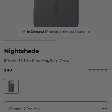
🛒
In Demand,
54 orders in the last 7 days!
Nightshade
iPhone 17 Pro Max MagSafe Case
$40
Calificación 
0.0 star rating
Scale
Nightshade