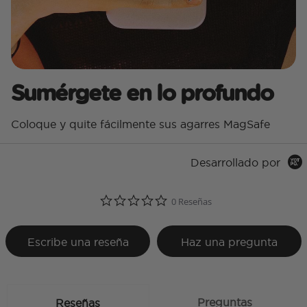
Sumérgete en lo profundo
Coloque y quite fácilmente sus agarres MagSafe
Desarrollado por
0.0 star rating
0 Reseñas
Escribe una reseña
Haz una pregunta
Preguntas
Reseñas