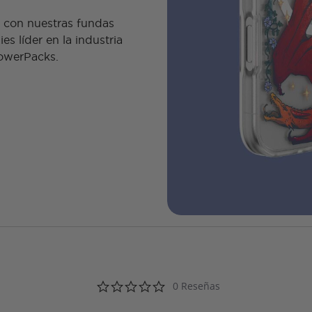
o con nuestras fundas
s líder en la industria
PowerPacks.
0.0 star rating
0 Reseñas