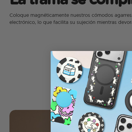
Coloque magnéticamente nuestros cómodos agarres 
electrónico, lo que facilita su sujeción mientras devor