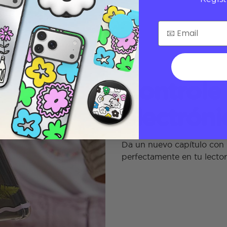
Controle 
electróni
Da un nuevo capítulo con 
perfectamente en tu lector 