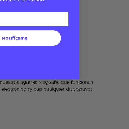
Notifícame
su lector
co
nuestros agarres MagSafe, que funcionan
electrónico (y casi cualquier dispositivo)