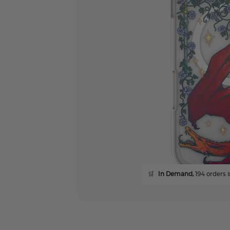
🛒
In Demand,
194 orders i