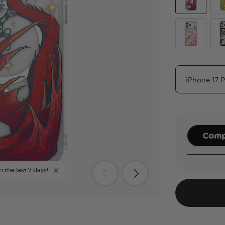
Dragon Fire
The
Main Charac
Coz
Compl
n the last 7 days!