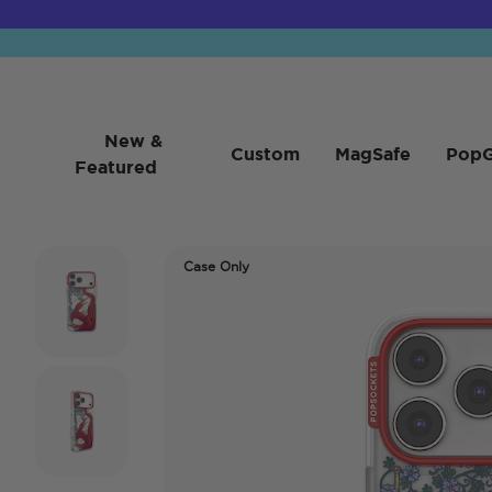
New &
Custom
MagSafe
PopG
Featured
Case Only