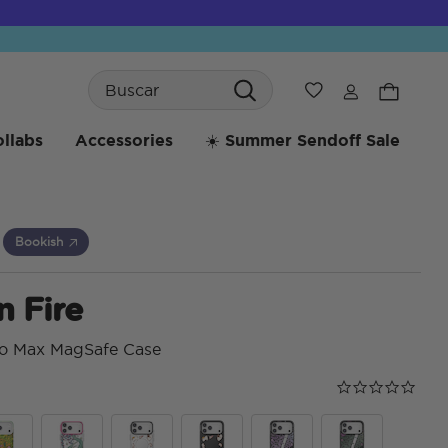
Search
Wishlist
llabs
Accessories
☀️ Summer Sendoff Sale
Bookish
n Fire
ro Max MagSafe Case
Calificación de
0.0 star rating