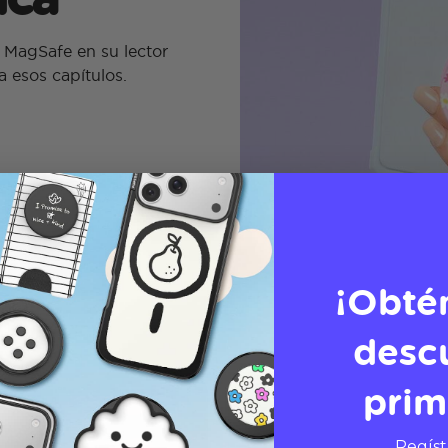
MagSafe en su lector
a esos capítulos.
¡Obté
desc
prim
Regíst