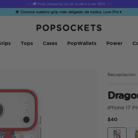
☀️
Summer Sendoff Sale
is on 🚨 Up to 60% off
🚨 Conoce nuestro grip más delgado de todos, Low-Pro
▼
PopSockets Inicio
rips
Tops
Cases
PopWallets
Power
Co
Recopilación:
Drago
iPhone 17 P
$40