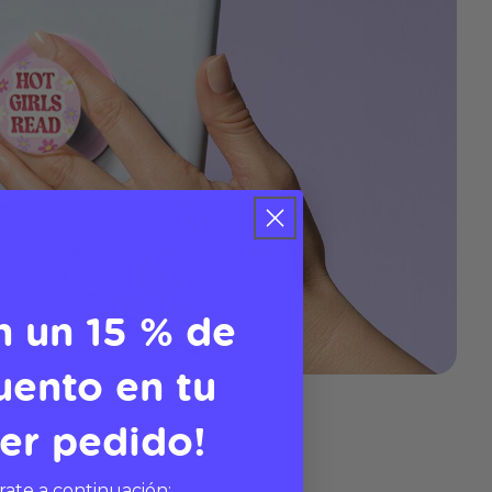
n un 15 % de
uento en tu
er pedido!
rate a continuación: