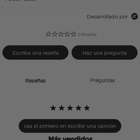
Desarrollado por
0.0 star rating
0 Reseñas
Escribe una reseña
Haz una pregunta
Preguntas
Reseñas
sea el primero en escribir una opinión
Más vendidos