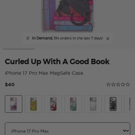
🛒
In Demand,
194 orders in the last 7 days!
Curled Up With A Good Book
iPhone 17 Pro Max MagSafe Case
$40
Calificación 
0.0 star rating
Curled Up With A Good Book
The Reading Glade
Dragon Fire
Dragon Sage
Spooky Book Club
Spooky Book
Mirr