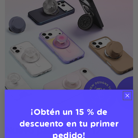
¡Obtén un 15 % de
descuento en tu primer
Nuevo para iPhone 17
pedido!