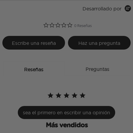
Desarrollado por
0.0 star rating
0 Reseñas
Escribe una reseña
Haz una pregunta
Preguntas
Reseñas
sea el primero en escribir una opinión
Más vendidos