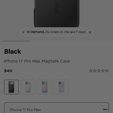
🛒
In Demand,
314 orders in the last 7 days!
Black
iPhone 17 Pro Max MagSafe Case
$40
Calificación 
0.0 star rating
Black
Clear
Aura
White Opalescent