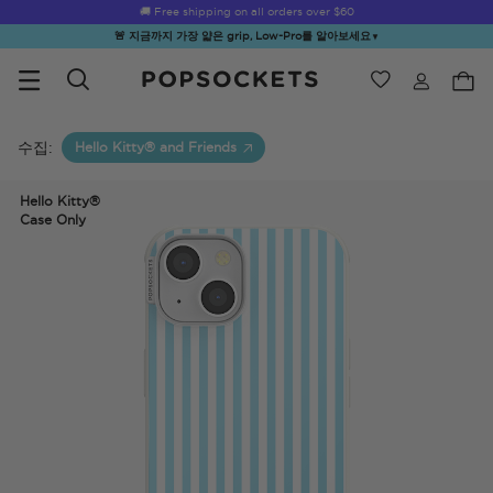
🚚 Free shipping on all orders over
$60
🚨 지금까지 가장 얇은 grip, Low-Pro를 알아보세요
▼
위시리스트
Best Sellers
PopSockets 홈
수집:
Hello Kitty® and Friends
Hello Kitty®
Case Only
☀️ Summer
Hello Kitty®
Second
Sea Spell
Sug
Sendoff Sale
and Friends
Morning