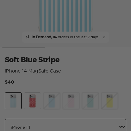
🛒
In Demand,
114 orders in the last 7 days!
Soft Blue Stripe
iPhone 14 MagSafe Case
$40
4 
Soft Blue Stripe
Cherry Red Polka Dot
Blue Stardots
Blush Pink PolkaDot
Mint Stripes
Banana Strip