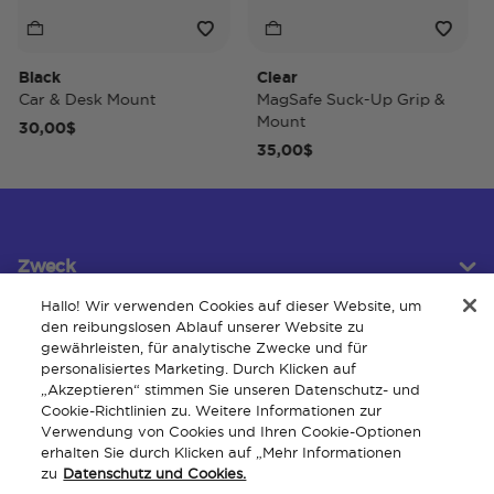
ack
Clear
Tide
r & Desk Mount
MagSafe Suck-Up Grip &
MagS
Mount
0,00$
40,
35,00$
Zweck
Hallo! Wir verwenden Cookies auf dieser Website, um
den reibungslosen Ablauf unserer Website zu
gewährleisten, für analytische Zwecke und für
Kundendienst
personalisiertes Marketing. Durch Klicken auf
„Akzeptieren“ stimmen Sie unseren Datenschutz- und
Cookie-Richtlinien zu. Weitere Informationen zur
Verwendung von Cookies und Ihren Cookie-Optionen
Um
erhalten Sie durch Klicken auf „Mehr Informationen
zu
Datenschutz und Cookies.