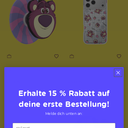
PopOut Toy Story Lotso
Toy Story Lotso
MagSafe PopGrip
MagSafe PopCase
40,00$
45,00$
Erhalte 15 % Rabatt auf
deine erste Bestellung!
Charger
Disney
Melde dich unten an: