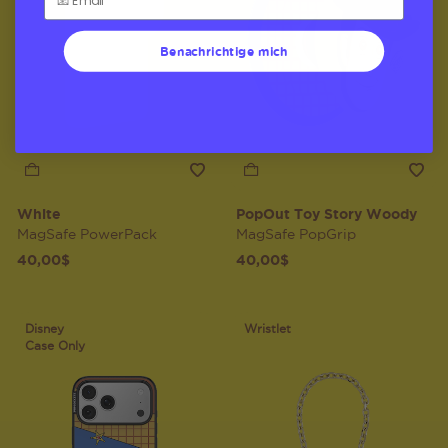
Benachrichtige mich
White
PopOut Toy Story Woody
MagSafe PowerPack
MagSafe PopGrip
40,00$
40,00$
Disney
Wristlet
Case Only