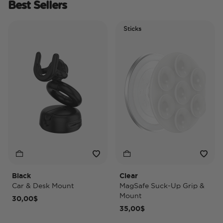
Best Sellers
Sticks
Black
Clear
T
Car & Desk Mount
MagSafe Suck-Up Grip &
M
Mount
30,00$
4
35,00$