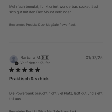
Mehrfach benutzt, funktioniert wunderbar. socket lässt
sich gut mit den Flex Mount verbinden
Bewertetes Produkt:
Dusk MagSafe PowerPack
Verö
Barbara M.
🇩🇪
01/07/25
Verifizierter Käufer
Praktisch & sxhick
Die Powerbank braucht nicht viel Platz, lädt gut und sieht
toll aus
Bewertetes Produkt:
White MagSafe PowerPack