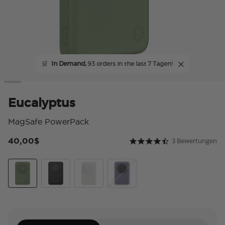
🛒
In Demand,
93 orders in the last 7 Tagen!
Eucalyptus
MagSafe PowerPack
40,00$
3 Bewertungen
5 von 5 Kundenbewert
4.7 star rating
Eucalyptus
Black
White
Dusk