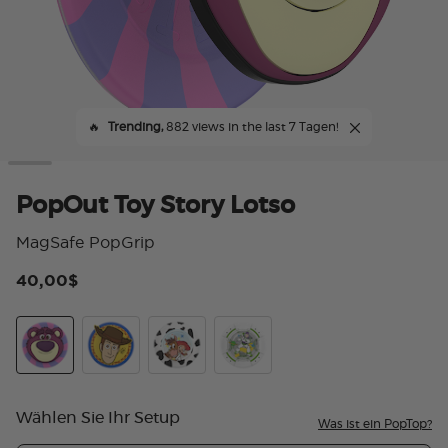
🔥
Trending,
882 views in the last 7 Tagen!
PopOut Toy Story Lotso
MagSafe PopGrip
40,00$
4,
Toy Story Lotso
PopOut Toy Story Woody
Tidepool Toy Story Jessie
Toy Story Glitter Buzz
Wählen Sie Ihr Setup
Was ist ein PopTop?