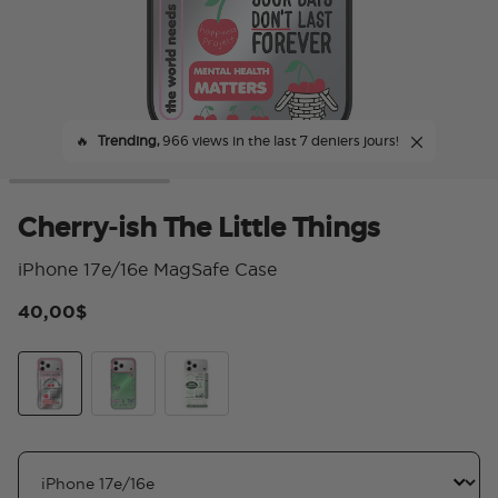
🔥
Trending,
966 views in the last 7 deniers jours!
Cherry-ish The Little Things
iPhone 17e/16e MagSafe Case
40,00$
4 s
Cherry-ish The Little Things
Mirror Give Yourself Time
Take Care of Your Mind