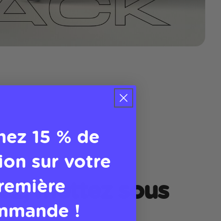
nez 15 % de
ion sur votre
remière
ez, mettez sous
mmande !