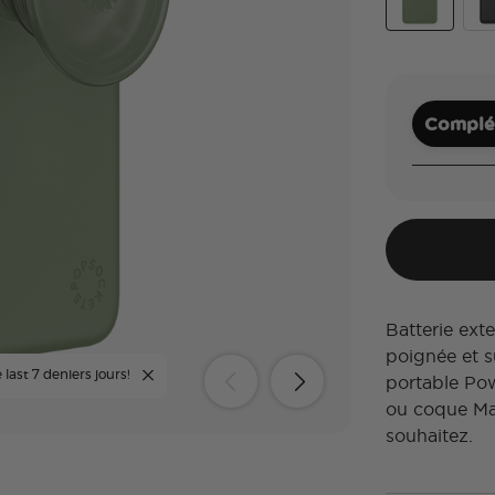
Eucalyptus
Bla
Complét
Batterie ex
poignée et su
 last 7 deniers jours!
portable Po
ou coque Ma
souhaitez.