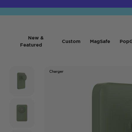
New &
Custom
MagSafe
PopG
Featured
Charger