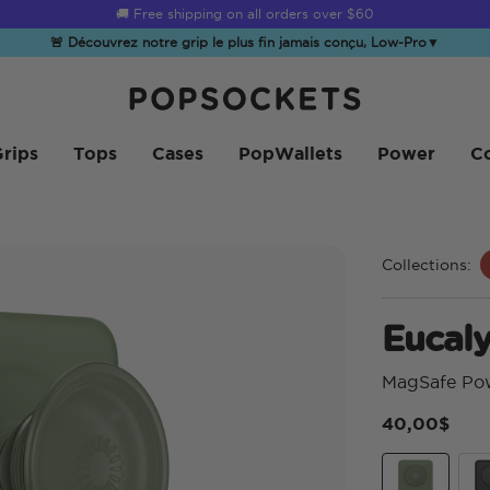
☀️
Summer Sendoff Sale
is on 🚨 Up to 60% off
🚨 Découvrez notre grip le plus fin jamais conçu, Low-Pro
▼
PopSockets Accueil
rips
Tops
Cases
PopWallets
Power
Co
Collections:
Eucal
MagSafe Po
40,00$