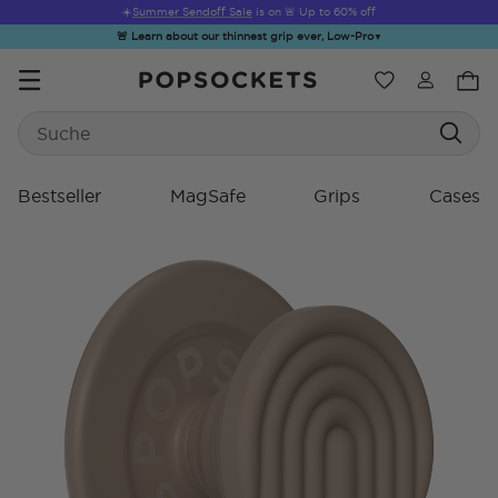
☀️
Summer Sendoff Sale
is on 🚨 Up to 60% off
🚨 Learn about our thinnest grip ever, Low-Pro
▼
Wunschliste
Search
PopSockets Startseite
Bestseller
MagSafe
Grips
Cases
Hello Kitty®
Sea Spell
Sugar Rush
Kick-Out Grip &
Kick-
and Friends
Stand
&