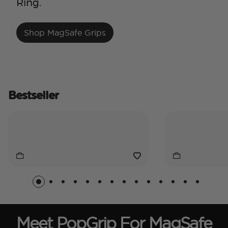
Ring.
Shop MagSafe Grips
Bestseller
Meet PopGrip For MagSafe