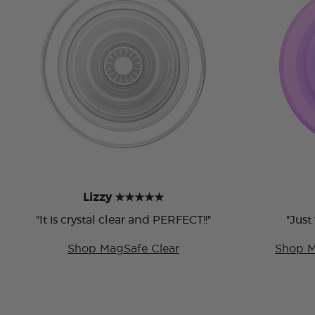
Lizzy ★★★★★
"It is crystal clear and PERFECT!!"
"Just
Shop MagSafe Clear
Shop M