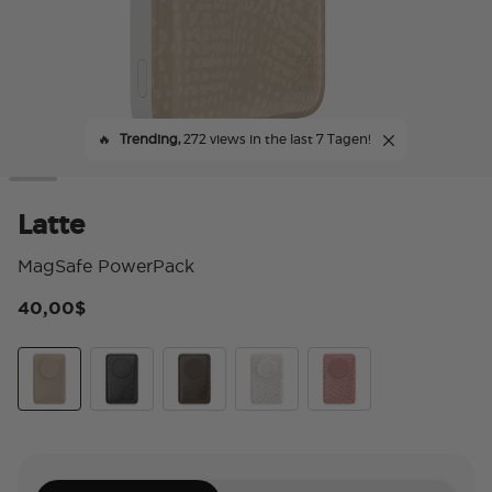
🔥
Trending,
272 views in the last 7 Tagen!
Latte
MagSafe PowerPack
40,00$
4,
Latte
Obsidian Petrified
Cocoa Umber Petrified
Horchata Fossil
Clay Rosa Fossil