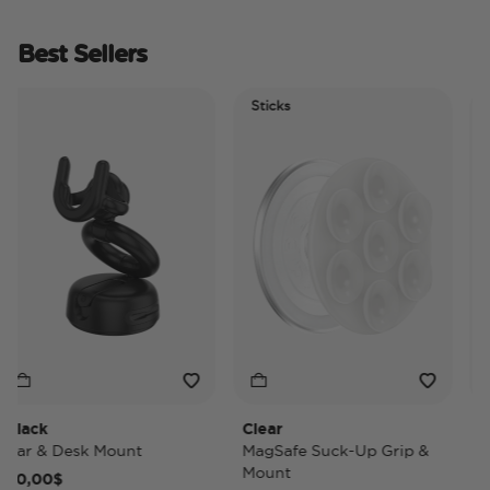
Best Sellers
Sticks
Elec
Tid
ack
Clear
Tide
ar & Desk Mount
MagSafe Suck-Up Grip &
Mag
Mount
0,00$
40,