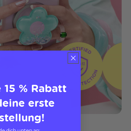
e 15 % Rabatt
deine erste
stellung!
e dich unten an: