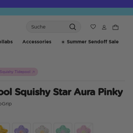
Search
Wunschliste
llabs
Accessories
☀️ Summer Sendoff Sale
Squishy Tidepool
ol Squishy Star Aura Pinky
pGrip
5 v