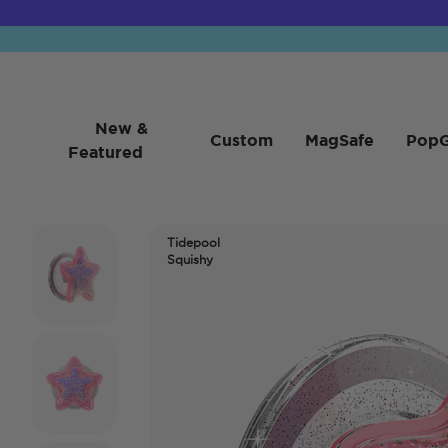
New &
Custom
MagSafe
PopG
Featured
Tidepool
Squishy