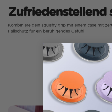
Zufriedenstellend 
Kombiniere dein squishy grip mit einem case mit zerti
Fallschutz für ein beruhigendes Gefühl