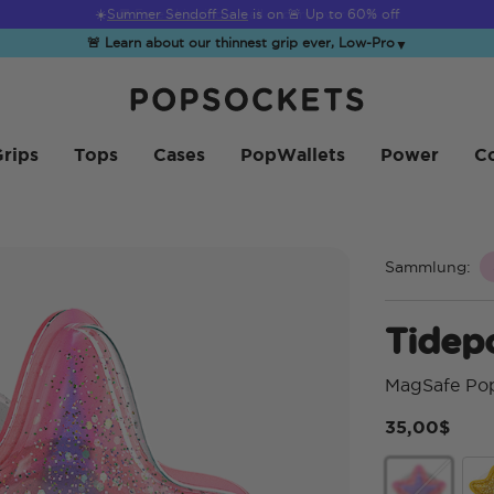
☀️
Summer Sendoff Sale
is on 🚨 Up to 60% off
🚨 Learn about our thinnest grip ever, Low-Pro
▼
PopSockets Startseite
rips
Tops
Cases
PopWallets
Power
Co
Sammlung:
Tidepo
MagSafe Po
35,00$