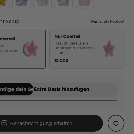
ishy Star Aura Pinky
epool Squishy Star Gold
Tidepool Squishy Daisy Lavender
Tidepool Squishy Daisy White
Tidepool Squishy Star Daisy Turqu
Tidepool Squishy Daisy P
hr Setup
Was ist ein PopTop?
Nur Oberteil
nterteil
Hast du bereits ein
en.
Unterteil? Nur Oberteil
d loslegen
kaufen
15,00$
ausgewählt
ändige dein Set
Extra Basis hinzufügen
Benachrichtigung erhalten