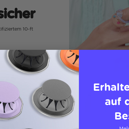
sicher
fiziertem 10-ft
Erhalt
auf 
Be
Meld