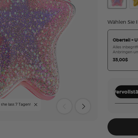
Tidepool Squ
Tid
Wählen Sie I
Oberteil + U
Alles inbegriff
Anbringen un
35,00$
Vervollst
 the last 7 Tagen!