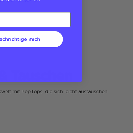
achrichtige mich
& Tauschen
welt mit PopTops, die sich leicht austauschen