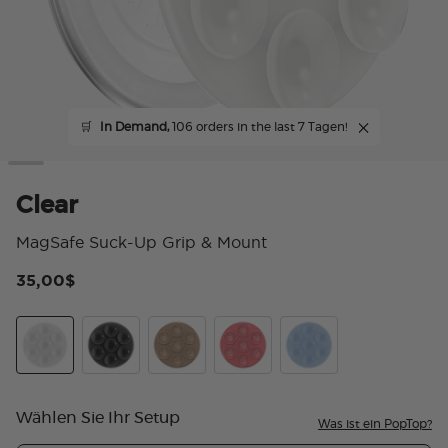
🛒
In Demand,
106 orders in the last 7 Tagen!
Clear
MagSafe Suck-Up Grip & Mount
35,00$
3,
Clear
Transparent Black
Latte
Putty
Frost
Wählen Sie Ihr Setup
Was ist ein PopTop?