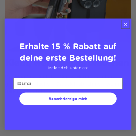
Erhalte 15 % Rabatt auf
deine erste Bestellung!
Klebt, wenn Sie es brauchen
Melde dich unten an:
Der MagSafe Suck-Up Grip & Mount haftet an
glatten Oberflächen, lässt sich abnehmen, wenn Sie
bereit sind, und dient als Ständer
Benachrichtige mich