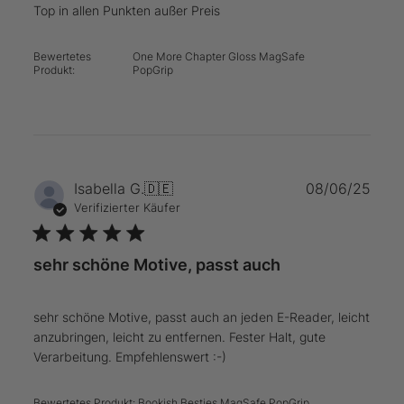
Top in allen Punkten außer Preis
Bewertetes
One More Chapter Gloss MagSafe
Produkt:
PopGrip
Verö
Isabella G.
🇩🇪
08/06/25
Verifizierter Käufer
sehr schöne Motive, passt auch
sehr schöne Motive, passt auch an jeden E-Reader, leicht
anzubringen, leicht zu entfernen. Fester Halt, gute
Verarbeitung. Empfehlenswert :-)
Bewertetes Produkt:
Bookish Besties MagSafe PopGrip