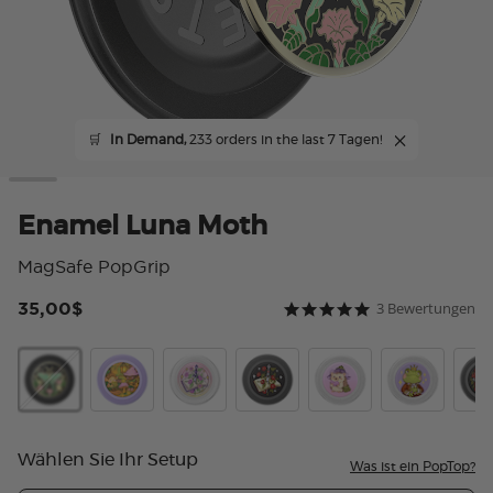
🛒
In Demand,
233 orders in the last 7 Tagen!
Enamel Luna Moth
MagSafe PopGrip
35,00$
3 Bewertungen
4,7 von 5 Kundenbewer
5.0 star rating
Enamel Luna Moth
The Reading Glade
Violet Blade Book
Sterling Blade Book
Hedgie P. Bloom
Frog Prince
Read
Wählen Sie Ihr Setup
Was ist ein PopTop?