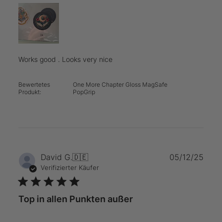
Works good . Looks very nice
Bewertetes
One More Chapter Gloss MagSafe
Produkt:
PopGrip
Verö
David G.
🇩🇪
05/12/25
Verifizierter Käufer
Top in allen Punkten außer