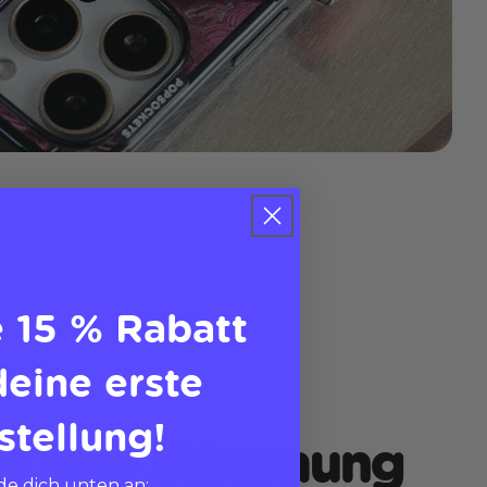
e 15 % Rabatt
deine erste
stellung!
ie Ihre Stimmung
e dich unten an: