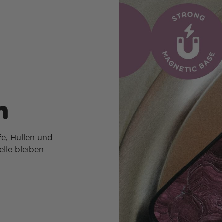
​
e, Hüllen und
lle bleiben​