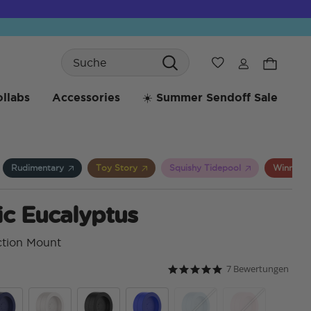
Search
Wunschliste
llabs
Accessories
☀️ Summer Sendoff Sale
Rudimentary
Toy Story
Squishy Tidepool
Winnie 
ic Eucalyptus
tion Mount
7 Bewertungen
4,8 von 5 Kundenbewert
4.9 star rating