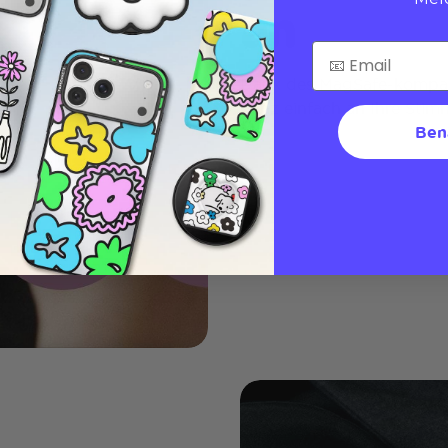
an
Dank des MagSafe-kompat
ganz einfach an Ihre Sti
Ben