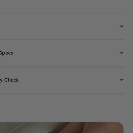
 Specs
ty Check