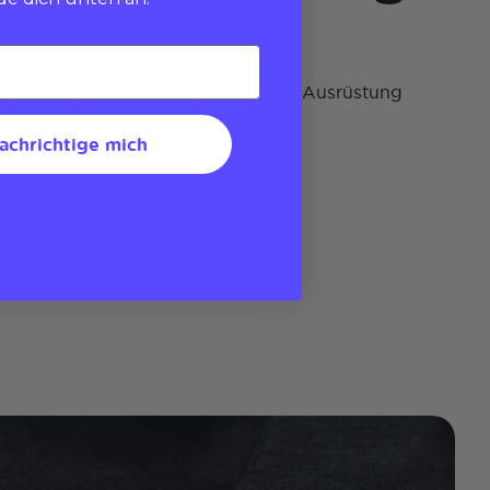
iblen Ökosystems können Sie Ihre Ausrüstung
mmung anpassen.
achrichtige mich