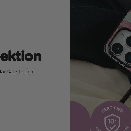
lektion
MagSafe-Hüllen,
.