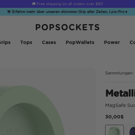
☀️
Summer Sendoff Sale
is on 🚨 Up to 60% off
🚨 Erfahre mehr über unseren dünnsten Grip aller Zeiten, Low-Pro
▼
PopSockets Startseite
rips
Tops
Cases
PopWallets
Power
Co
Sammlungen:
Metall
MagSafe Suc
30,00$