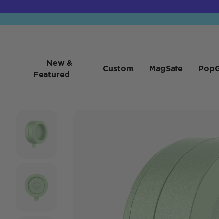
New &
Custom
MagSafe
PopG
Featured