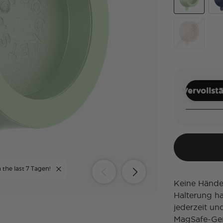
Metallic Euc
Fre
Latte
Vervollst
 the last 7 Tagen!
Keine Hände
Halterung ha
jederzeit un
MagSafe-Ger