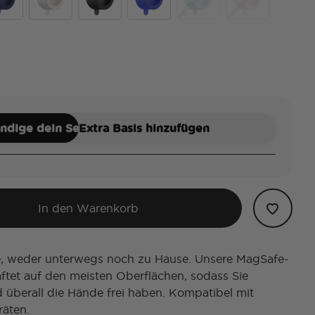
alyptus
nch Navy
Horchata
Metallic Black
Cobalt
Metallic Blue Sigh
Metallic Dusty 
ändige dein Set
Extra Basis hinzufügen
In den Warenkorb
, weder unterwegs noch zu Hause. Unsere MagSafe-
ftet auf den meisten Oberflächen, sodass Sie
d überall die Hände frei haben. Kompatibel mit
äten.