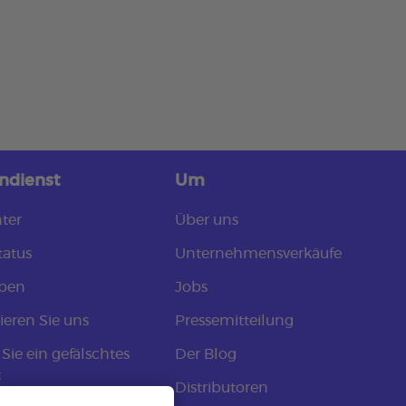
ndienst
Um
nter
Über uns
tatus
Unternehmensverkäufe
ben
Jobs
ieren Sie uns
Pressemitteilung
Sie ein gefälschtes
Der Blog
t
Distributoren