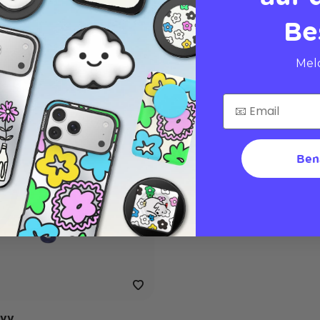
Be
Meld
Ben
avy