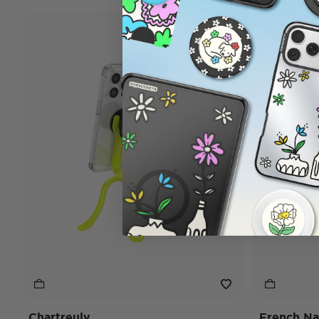
Chartreuly
French N