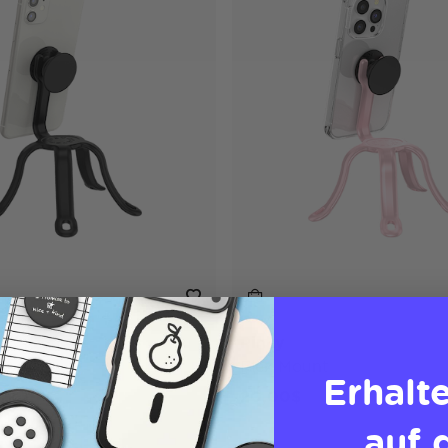
Pinky
t
Flex Mount
Erhalt
20,00$
auf 