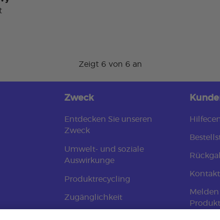
t
Zeigt 6 von 6 an
Zweck
Kunde
Entdecken Sie unseren
Hilfece
Zweck
Bestells
Umwelt- und soziale
Rückga
Auswirkunge
Kontakt
Produktrecycling
Melden 
Zugänglichkeit
Produk
Tierschutzpolitik