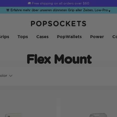
🚚 Free shipping on all orders over
$60
🚨 Erfahre mehr über unseren dünnsten Grip aller Zeiten, Low-Pro
▼
PopSockets Startseite
rips
Tops
Cases
PopWallets
Power
Co
Flex Mount
olor