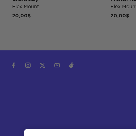
Flex Mount
Flex Moun
20,00$
20,00$