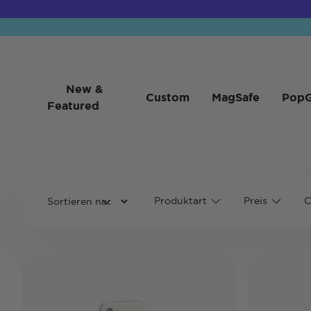
New &
Custom
MagSafe
PopG
Featured
Produktart
Preis
C