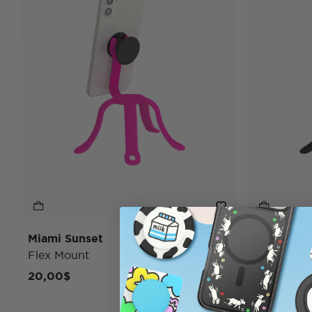
Miami Sunset
Black
Flex Mount
Flex Moun
20,00$
20,00$