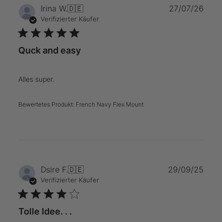
Verö
Irina W.
🇩🇪
27/07/26
Verifizierter Käufer
Quck and easy
Alles super.
Bewertetes Produkt:
French Navy Flex Mount
Verö
Dsire F.
🇩🇪
29/09/25
Verifizierter Käufer
Tolle Idee. . .