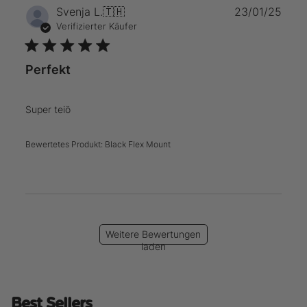
Verö
Svenja L.
🇹🇭
23/01/25
Verifizierter Käufer
Perfekt
Super teiö
Bewertetes Produkt:
Black Flex Mount
Weitere Bewertungen
laden
Best Sellers