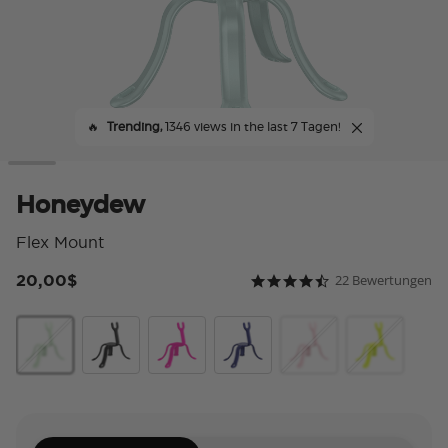
🔥
Trending,
1346 views in the last 7 Tagen!
Honeydew
Flex Mount
20,00$
22 Bewertungen
4,4 von 5 Kundenbewer
4.6 star rating
Honeydew
Black
Miami Sunset
French Navy
Pinky
Chartreuly