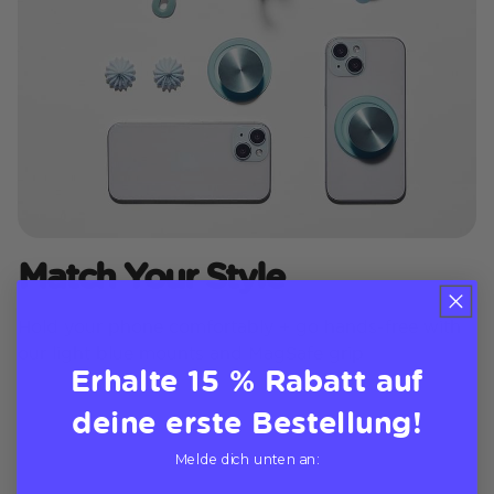
Match Your Style
Hold your phone comfortably + go hands-free with
our light blue mounts and MagSafe grip
Erhalte 15 % Rabatt auf
deine erste Bestellung!
Melde dich unten an: