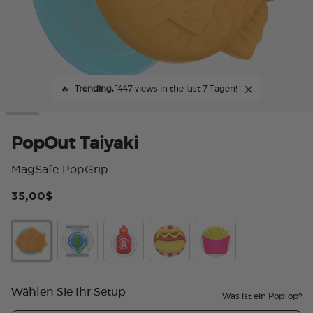
🔥
Trending,
1447 views in the last 7 Tagen!
PopOut Taiyaki
MagSafe PopGrip
35,00$
5 
PopOut Taiyaki
Airbag Baggy Pickle
Hot Sauce
PopOut Hot Dog
French Fries
Wählen Sie Ihr Setup
Was ist ein PopTop?