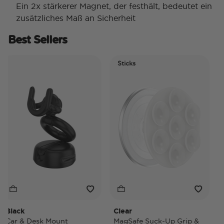
Ein 2x stärkerer Magnet, der festhält, bedeutet ein
zusätzliches Maß an Sicherheit
Best Sellers
Sticks
Ele
Tid
lack
Clear
Tide
ar & Desk Mount
MagSafe Suck-Up Grip &
Mag