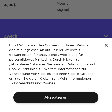
Mount
0,00$
40,
35,00$
Zweck
Hallo! Wir verwenden Cookies auf dieser Website, um
den reibungslosen Ablauf unserer Website zu
gewährleisten, für analytische Zwecke und für
Kundendienst
personalisiertes Marketing. Durch Klicken auf
„Akzeptieren“ stimmen Sie unseren Datenschutz- und
Cookie-Richtlinien zu. Weitere Informationen zur
Verwendung von Cookies und Ihren Cookie-Optionen
Um
erhalten Sie durch Klicken auf „Mehr Informationen
zu
Datenschutz und Cookies.
Akzeptieren
Allgemeine
Geistiges
Barrierefreiheit der
Richtlinien
Geschäftsbedingungen
Eigentum
Website