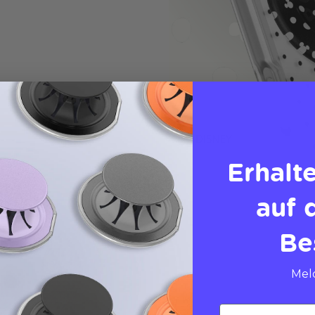
Erhalt
auf 
Be
Meld