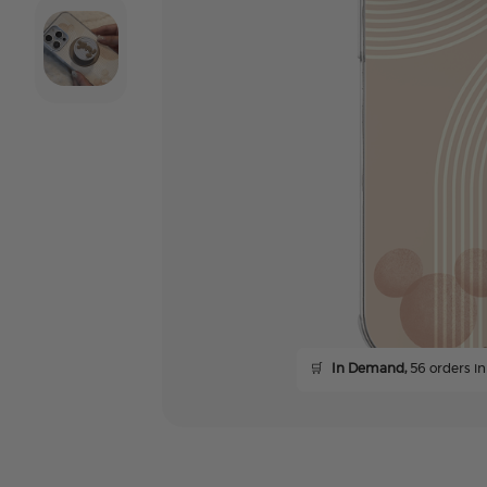
🛒
In Demand,
56 orders in