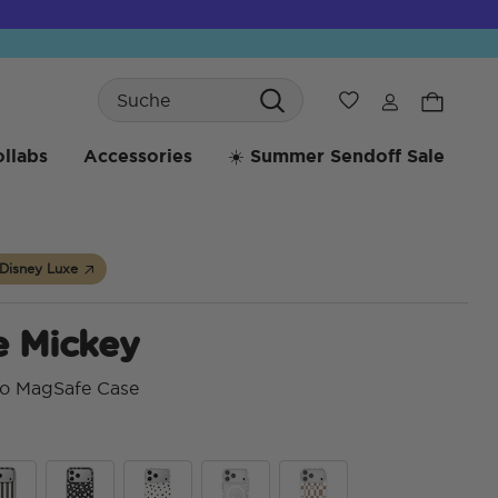
Search
Wunschliste
llabs
Accessories
☀️ Summer Sendoff Sale
Disney Luxe
e Mickey
ro MagSafe Case
4,1