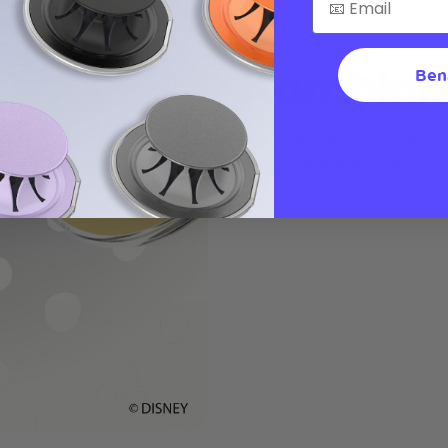
Kombinie
Ben
Für jede Stimmung gibt es
austauschbaren PopTops