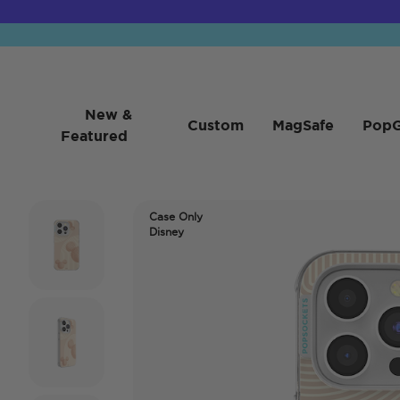
New &
Custom
MagSafe
PopG
Featured
Case Only
Disney