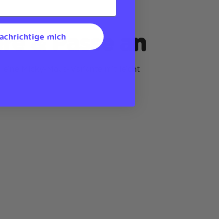
re & Passe an
achrichtige mich
 eine Micky-Maus-Variante mit leicht