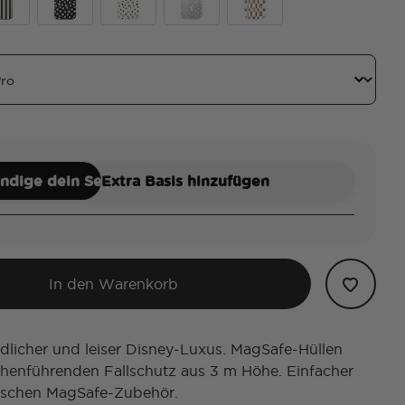
ey
c Mickey Stripe
Translucent Black Mickey Polka Dot
White Mickey Polka Dot
Mickey Polka Dot
Mickey Latte Check
ändige dein Set
Extra Basis hinzufügen
In den Warenkorb
edlicher und leiser Disney-Luxus. MagSafe-Hüllen
chenführenden Fallschutz aus 3 m Höhe. Einfacher
schen MagSafe-Zubehör.