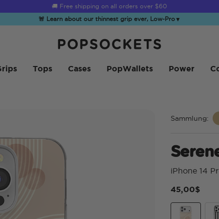
☀️
Summer Sendoff Sale
is on 🚨 Up to 60% off
🚨 Learn about our thinnest grip ever, Low-Pro
▼
PopSockets Startseite
rips
Tops
Cases
PopWallets
Power
Co
Sammlung:
Seren
iPhone 14 P
45,00$