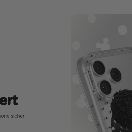
ert
hone sicher