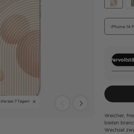
Serene Mick
Chi
Vervollst
 the last 7 Tagen!
Weicher, fri
bieten bran
Wechsel zwi