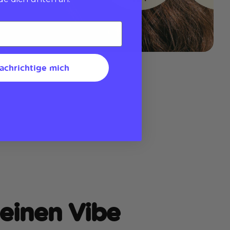
achrichtige mich
einen Vibe