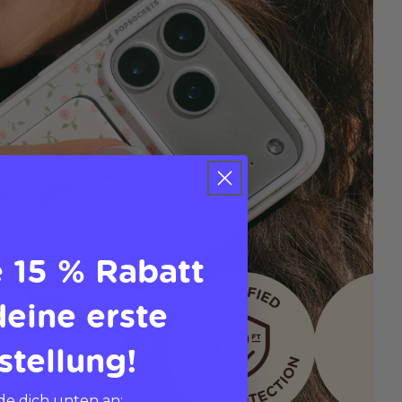
e 15 % Rabatt
deine erste
stellung!
e dich unten an: