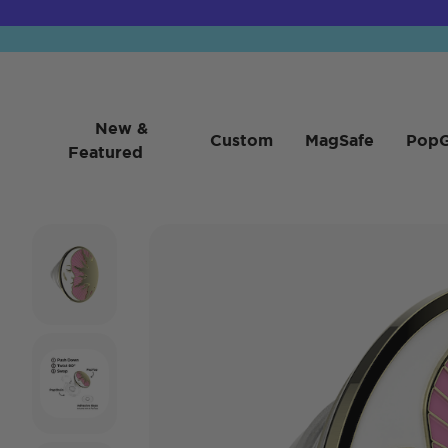
New &
Custom
MagSafe
PopG
Featured