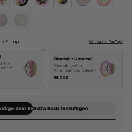
r Dreams Pink
mel Mariposa Bloom
Luxe Enamel Golden Hour
Enamel Stamped Pink
Enamel Howdy Glam
Popout Granny Square
Dainty Prairie
et Mariposa
epool Prairie Chic
Luxe Enamel Opal
hr Setup
Was ist ein PopTop?
l
Oberteil + Unterteil
ts ein
Alles inbegriffen.
 Oberteil
Anbringen und loslegen
35,00$
ausgewählt
ändige dein Set
Extra Basis hinzufügen