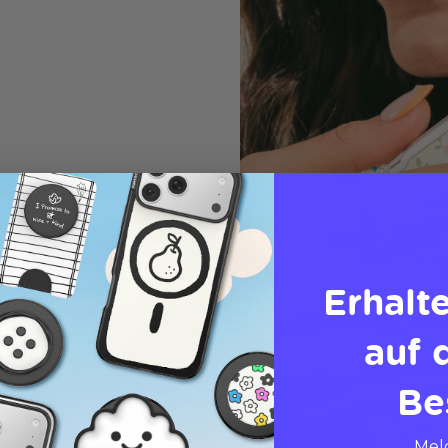
uch für dein phone,
Erhalt
auf 
Be
Meld