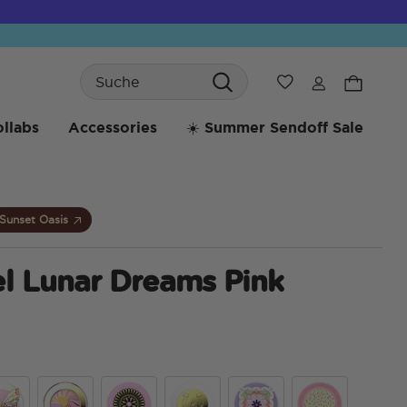
Search
Wunschliste
llabs
Accessories
☀️ Summer Sendoff Sale
Sunset Oasis
l Lunar Dreams Pink
4,7