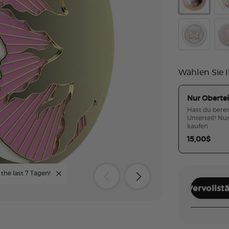
Enamel Luna
Ena
Glitter Suns
Tid
Wählen Sie I
Nur Obertei
Hast du berei
Unterteil? Nur
kaufen
15,00$
 the last 7 Tagen!
Vervollst