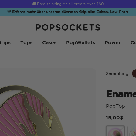
☀️
Summer Sendoff Sale
is on 🚨 Up to 60% off
🚨 Erfahre mehr über unseren dünnsten Grip aller Zeiten, Low-Pro
▼
PopSockets Startseite
rips
Tops
Cases
PopWallets
Power
Co
Sammlung:
Ename
PopTop
15,00$