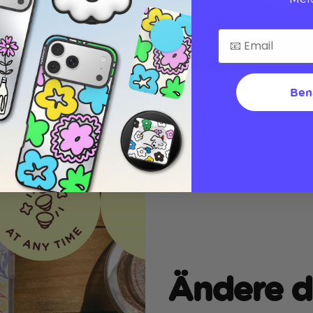
Ben
Ändere d