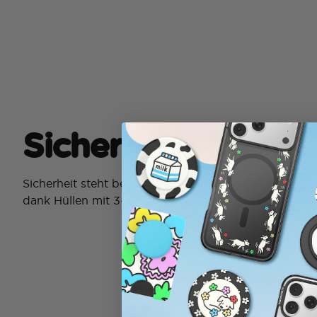
Sicherheits Check
Sicherheit steht bei jedem Festival an erster Stelle a
dank Hüllen mit 3-Meter-Sturzschutz