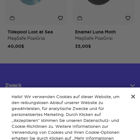
Tidepool Lost at Sea
Enamel Luna Moth
Ir
MagSafe PopGrip
MagSafe PopGrip
M
40,00$
35,00$
3
Zweck
Hallo! Wir verwenden Cookies auf dieser Website, um
den reibungslosen Ablauf unserer Website zu
gewährleisten, für analytische Zwecke und für
Kundendienst
personalisiertes Marketing. Durch Klicken auf
„Akzeptieren“ stimmen Sie unseren Datenschutz- und
Cookie-Richtlinien zu. Weitere Informationen zur
Verwendung von Cookies und Ihren Cookie-Optionen
Um
erhalten Sie durch Klicken auf „Mehr Informationen