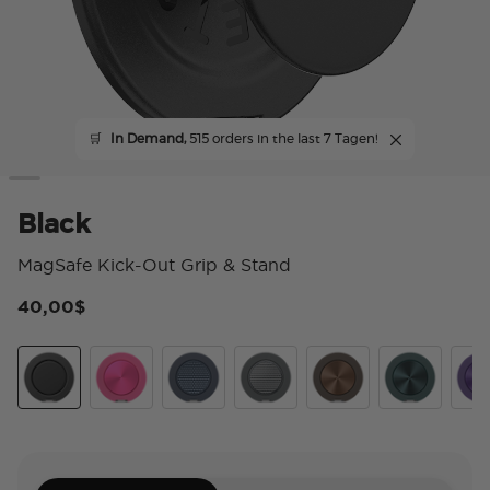
🛒
In Demand,
515 orders in the last 7 Tagen!
Black
MagSafe Kick-Out Grip & Stand
40,00$
4,
Black
Aluminum Fuchsia
Aluminum Knurl Navy
Aluminum Knurl Gunmetal
Aluminum Cocoa
Aluminum Te
Alu