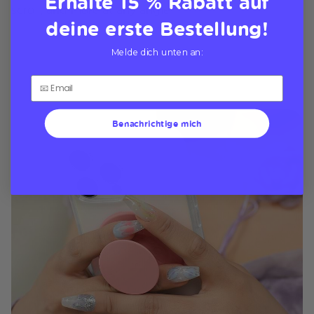
Erhalte 15 % Rabatt auf
scroll, and more at any angle
deine erste Bestellung!
Melde dich unten an:
Benachrichtige mich