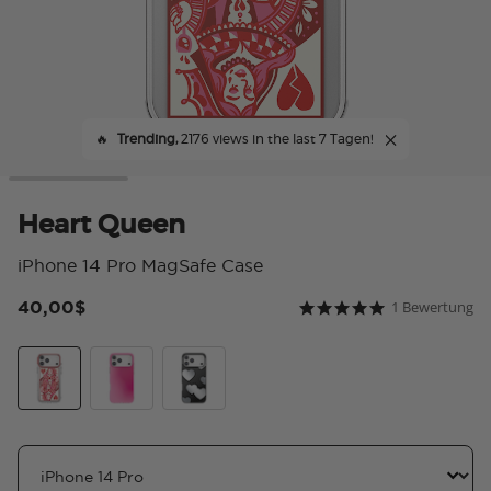
🔥
Trending,
2176 views in the last 7 Tagen!
Heart Queen
iPhone 14 Pro MagSafe Case
40,00$
1 Bewertung
5 von 5 Kundenbewer
5.0 star rating
Heart Queen
Bubblegum Aura
Heart Reflections