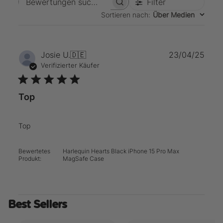
Filter
Bewertungen suchen
Sortieren nach
:
Über Medien
Verö
Josie U.
🇩🇪
23/04/25
Verifizierter Käufer
Top
Top
Bewertetes
Harlequin Hearts Black iPhone 15 Pro Max
Produkt:
MagSafe Case
Best Sellers