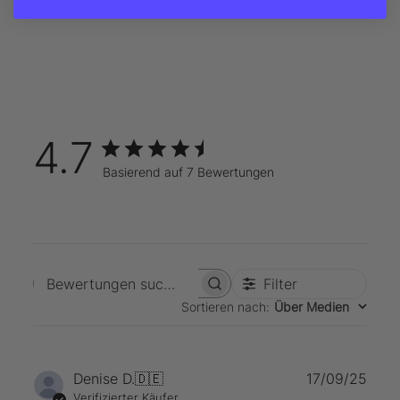
4.7
Basierend auf 7 Bewertungen
Filter
Bewertungen suchen
Sortieren nach
:
Über Medien
Verö
Denise D.
🇩🇪
17/09/25
Verifizierter Käufer