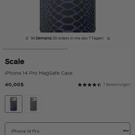
🛒
In Demand,
53 orders in the last 7 Tagen!
Scale
iPhone 14 Pro MagSafe Case
40,00$
7 Bewertungen
3,6 von 5 Kundenbewer
4.7 star rating
Scale
Nightshade