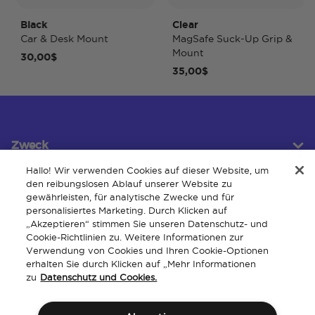
Black
Clear
T
Car & Desk Mount
MagSafe Suck-Up Grip &
M
Mount
30,00$
4
35,00$
Zweck
Hallo! Wir verwenden Cookies auf dieser Website, um
den reibungslosen Ablauf unserer Website zu
gewährleisten, für analytische Zwecke und für
Kundendienst
personalisiertes Marketing. Durch Klicken auf
„Akzeptieren“ stimmen Sie unseren Datenschutz- und
Cookie-Richtlinien zu. Weitere Informationen zur
Verwendung von Cookies und Ihren Cookie-Optionen
Um
erhalten Sie durch Klicken auf „Mehr Informationen
zu
Datenschutz und Cookies.