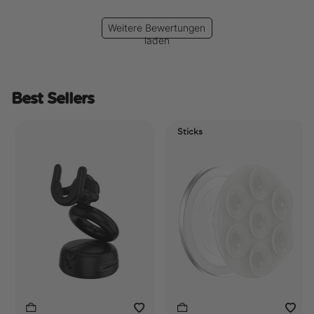
Weitere Bewertungen
laden
Best Sellers
Sticks
E