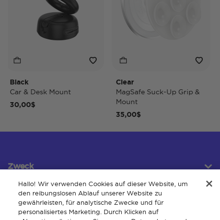
Black
Clear
Ti
Car & Desk Mount
MagSafe Suck-Up Grip &
Ma
Mount
30,00$
40
35,00$
Zweck
Hallo! Wir verwenden Cookies auf dieser Website, um
den reibungslosen Ablauf unserer Website zu
gewährleisten, für analytische Zwecke und für
Kundendienst
personalisiertes Marketing. Durch Klicken auf