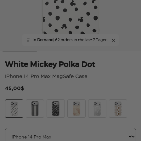
🛒
In Demand,
62 orders in the last 7 Tagen!
White Mickey Polka Dot
iPhone 14 Pro Max MagSafe Case
45,00$
4 
White Mickey Polka Dot
Chic Mickey Stripe
Translucent Black Mickey Polka Dot
Serene Mickey
Mickey Polka Dot
Mickey Latte