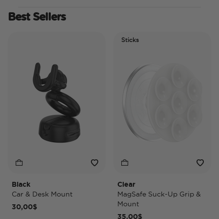
Best Sellers
Sticks
Black
Clear
T
Car & Desk Mount
MagSafe Suck-Up Grip &
M
Mount
30,00$
4
35,00$