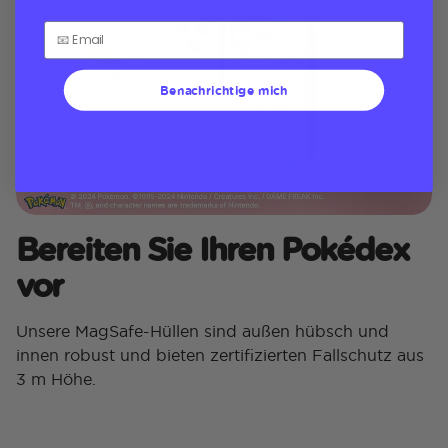
Benachrichtige mich
Bereiten Sie Ihren Pokédex
vor
Unsere MagSafe-Hüllen sind außen hübsch und
innen robust und bieten zertifizierten Fallschutz aus
3 m Höhe.