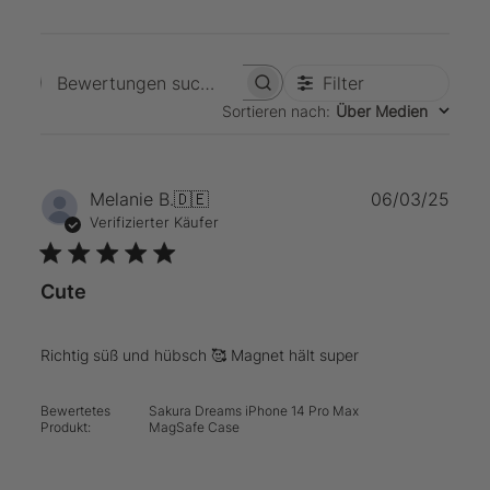
Filter
Bewertungen suchen
Sortieren nach
:
Über Medien
Verö
Melanie B.
🇩🇪
06/03/25
Verifizierter Käufer
Cute
Richtig süß und hübsch 🥰 Magnet hält super
Bewertetes
Sakura Dreams iPhone 14 Pro Max
Produkt:
MagSafe Case