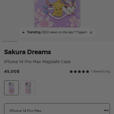
🔥
Trending,
3322 views in the last 7 Tagen!
Sakura Dreams
iPhone 14 Pro Max MagSafe Case
45,00$
1 Bewertung
5 von 5 Kundenbewer
5.0 star rating
Sakura Dreams
Fairy Type Fantasy