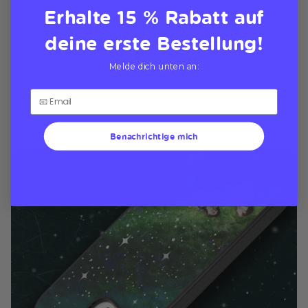
MagSafe-Zubehör lässt sich leicht austauschen,
Erhalte 15 % Rabatt auf
sodass Sie alle Ihre Seiten zeigen können
deine erste Bestellung!
Melde dich unten an:
Benachrichtige mich