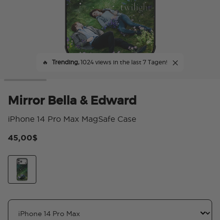
🔥
Trending,
1024 views in the last 7 Tagen!
Mirror Bella & Edward
iPhone 14 Pro Max MagSafe Case
45,00$
4,
Mirror Bella & Edward