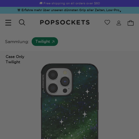
🚚 Free shipping on all orders over
$60
🚨 Erfahre mehr über unseren dünnsten Grip aller Zeiten, Low-Pro
▼
Wunschliste
Bestsellers
PopSockets Startseite
Sammlung:
Twilight
Case Only
Twilight
☀️ Summer
Hello Kitty®
Sea Spell
Sugar Rush
Kick-
Sendoff Sale
and Friends