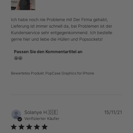
Ich habe noch nie Probleme mit Der Firma gehabt,
Lieferung ist immer schnell da, bei Problemen ist der
Kundenservice sehr entgegenkommend. Ich bestelle
gerne hier und liebe die Hüllen und Popsockets!
Kommentare
Passen Sie den Kommentartitel an
des
🤩🤩
Store-
Besitzers
Bewertetes Produkt:
PopCase Graphics for iPhone
zu
{{Reviewer_name}}s
Bewertung
von
Tue
Jan
25
Verö
Solanye H.
🇩🇪
15/11/21
2022
Verifizierter Käufer