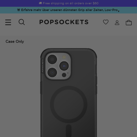
☀️
Summer Sendoff Sale
is on 🚨 Up to 60% off
🚨 Erfahre mehr über unseren dünnsten Grip aller Zeiten, Low-Pro
▼
Wunschliste
Bestsellers
PopSockets Startseite
Case Only
☀️ Summer
Hello Kitty®
Second
Sea Spell
Sug
Sendoff Sale
and Friends
Morning