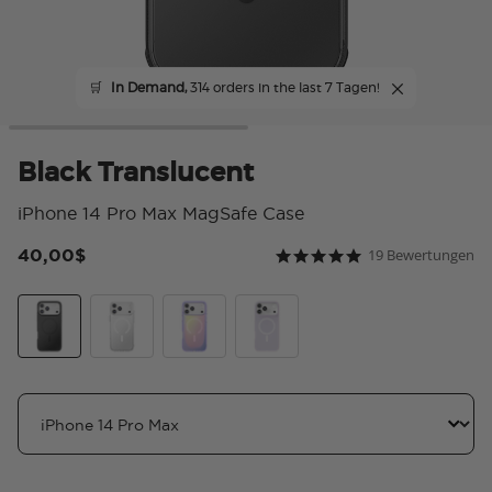
🛒
In Demand,
314 orders in the last 7 Tagen!
Black Translucent
iPhone 14 Pro Max MagSafe Case
40,00$
19 Bewertungen
4,2 von 5 Kundenbewer
4.8 star rating
Schwarz
Clear
Aura
White Opalescent