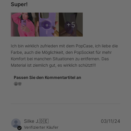
Super!
+5
Ich bin wirklich zufrieden mit dem PopCase, ich liebe die
Farbe, auch die Möglichkeit, den PopSocket für mehr
Komfort bei manchen Situationen zu entfernen. Das
Material ist ziemlich gut, es wirklich schützt!!!
Kommentare
Passen Sie den Kommentartitel an
des
🤩🌸
Store-
Besitzers
zu
{{Reviewer_name}}s
Bewertung
von
Verö
Silke J.
🇩🇪
03/11/24
Wed
Verifizierter Käufer
Nov