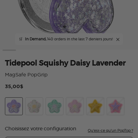
🛒
In Demand,
140 orders in the last 7 deniers jours!
Tidepool Squishy Daisy Lavender
MagSafe PopGrip
35,00$
4 s
Tidepool Squishy Daisy Lavender
Tidepool Squishy Daisy White
Tidepool Squishy Star Daisy Turquoise
Tidepool Squishy Daisy Pink
Tidepool Squishy Sta
Tidepool Squ
Choisissez votre configuration
Qu'est-ce qu'un PopTop ?