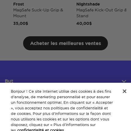
Frost
Nightshade
MagSafe Suck-Up Grip &
MagSafe Kick-Out Grip &
Mount
Stand
35,00$
40,00$
Acheter les meilleures ventes
But
Bonjour ! Ce site Internet utilise des cookies à des fins
d'analyse, de marketing personnalisé et pour assurer
un fonctionnement optimal. En cliquant sur « Accepter
Service client
», vous acceptez nos politiques de confidentialité et
de cookies. Pour plus d’informations sur la façon dont
nous utilisons les cookies et sur les options dont vous
disposez, cliquez sur « Plus d’informations sur
À propos
les
confidentialité et cookies