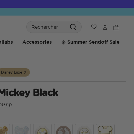
Search
Liste de souhaits
llabs
Accessories
☀️ Summer Sendoff Sale
Disney Luxe
Mickey Black
pGrip
5 su