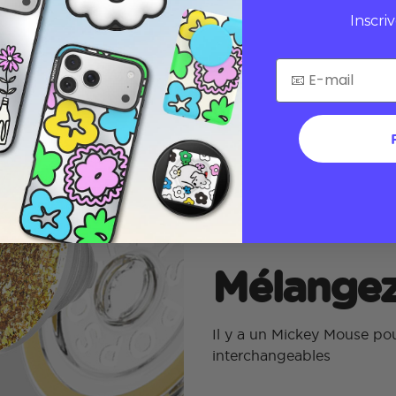
Inscri
Mélangez
Il y a un Mickey Mouse p
interchangeables