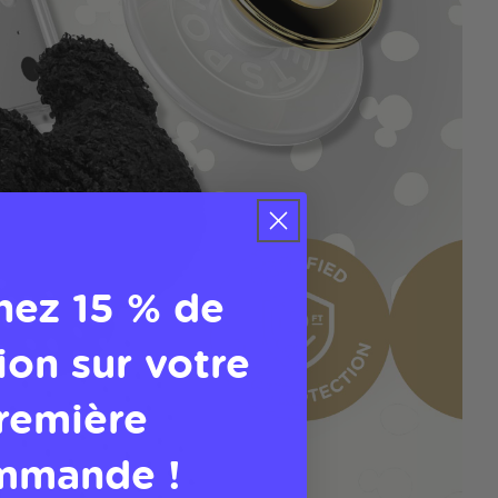
nez 15 % de
ion sur votre
remière
mmande !