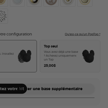
 Black
ridescent Gold Mickey
Earridescent Mickey White
Enamel Pearl Mickey
PopOut Latte Mickey
Enamel Mickey
Enamel Gold Mi
 Dot Black
key Polka Dot White
otre configuration
Qu'est-ce qu'un PopTop ?
Top seul
Vous avez déjà une base
. Installez
? Achetez uniquement
un Top
25,00$
sélectionné
ez votre kit
Ajouter une base supplémentaire