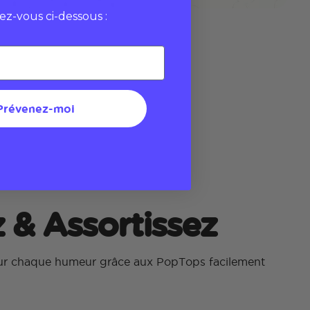
vez-vous ci-dessous :
Prévenez-moi
 & Assortissez
our chaque humeur grâce aux PopTops facilement