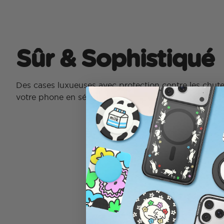
Sûr & Sophistiqué
Des cases luxueuses avec protection contre les chut
votre phone en sécurité