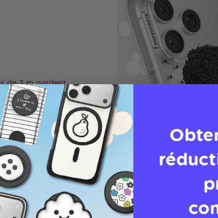
es de 3 m gardent
Obte
réduct
p
co