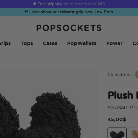
☀️
Summer Sendoff Sale
is on 🚨 Up to 60% off
🚨 Learn about our thinnest grip ever, Low-Pro
▼
PopSockets Accueil
rips
Tops
Cases
PopWallets
Power
Co
Collections:
Plush 
MagSafe Po
45,00$