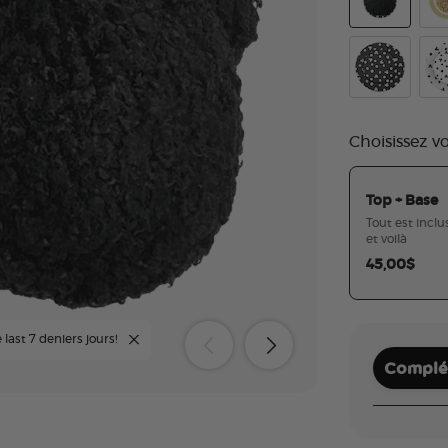
Plush Mickey
Ear
Mickey Polka
Mic
Choisissez v
Top + Base
Tout est inclus
et voilà
45,00$
 last 7 deniers jours!
Complét